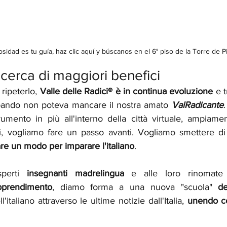
riosidad es tu guía, haz clic aquí y búscanos en el 6° piso de la Torre de P
icerca di maggiori benefici
ripeterlo, 
Valle delle Radici® è in continua evoluzione
 e t
pando non poteva mancare il nostra amato 
ValRadicante
umento in più all'interno della città virtuale, ampiament
i, vogliamo fare un passo avanti. Vogliamo smettere di
re un modo per imparare l'italiano
.
sperti 
insegnanti madrelingua
 e alle loro rinomate
pprendimento
, diamo forma a una nuova "scuola" 
'italiano attraverso le ultime notizie dall'Italia,
 unendo co