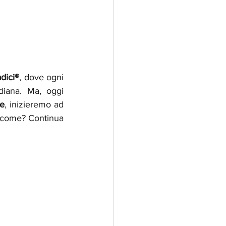
adici®
, dove ogni 
diana. Ma, oggi 
te
, inizieremo ad 
e come? Continua 