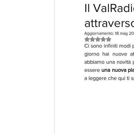
Il ValRadi
attraverso
Aggiornamento:
18 mag 2
Valutazione NaN st
Ci sono infiniti modi 
giorno hai nuove att
abbiamo una novità pe
essere 
una nuova pia
a leggere che qui ti 