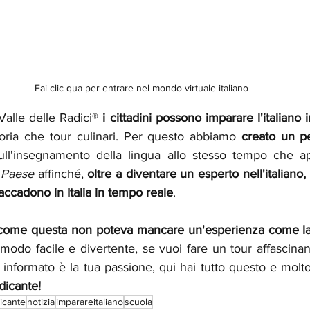
Fai clic qua per entrare nel mondo virtuale italiano
alle delle Radici® 
i cittadini possono imparare l'italiano 
storia che tour culinari. Per questo abbiamo 
creato un pe
sull'insegnamento della lingua allo stesso tempo che a
 Paese
 affinché, 
oltre a diventare un esperto nell'italiano,
 accadono in Italia in tempo reale
.
e come questa non poteva mancare un'esperienza come la
n modo facile e divertente, se vuoi fare un tour affascinant
i informato è la tua passione, qui hai tutto questo e molto
dicante!
dicante
notizia
imparareitaliano
scuola