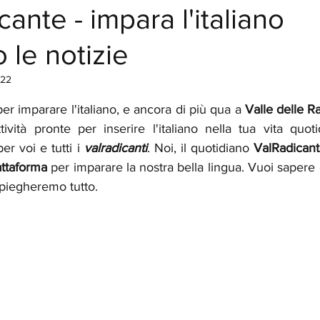
cante - impara l'italiano
 le notizie
022
elle su 5.
per imparare l'italiano, e ancora di più qua a 
Valle delle R
ività pronte per inserire l'italiano nella tua vita quoti
r voi e tutti i 
valradicanti
. Noi, il quotidiano 
ValRadican
ttaforma
 per imparare la nostra bella lingua. Vuoi saper
spiegheremo tutto.