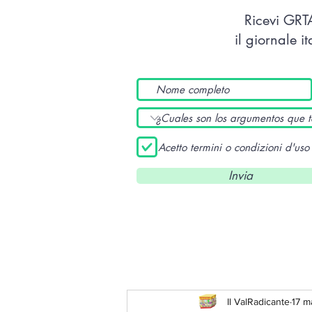
Ricevi GR
il giornale i
Acetto termini o condizioni d'uso
Invia
Il ValRadicante
17 m