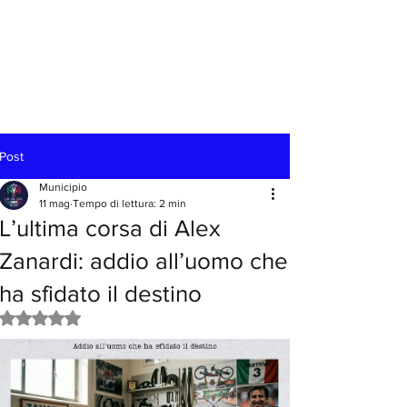
Post
Municipio
11 mag
Tempo di lettura: 2 min
L’ultima corsa di Alex
Zanardi: addio all’uomo che
ha sfidato il destino
Valutazione NaN stelle su 5.