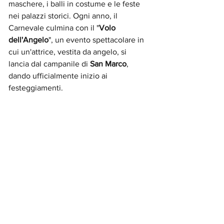
maschere, i balli in costume e le feste 
nei palazzi storici. Ogni anno, il 
Carnevale culmina con il "
Volo 
dell'Angelo
", un evento spettacolare in 
cui un'attrice, vestita da angelo, si 
lancia dal campanile di 
San Marco
, 
dando ufficialmente inizio ai 
festeggiamenti.
Le tradizioni culinarie giocano un ruolo 
importante durante il Carnevale. I dolci 
tipici, come le "frittelle" e le 
"chiacchiere", sono preparati e 
consumati in abbondanza, rendendo la 
festa ancora più dolce. Questi piatti, 
insieme alle maschere e ai costumi, 
contribuiscono a creare un'atmosfera di 
gioia e vivialità.
La transizione dalla Befana al Carnevale 