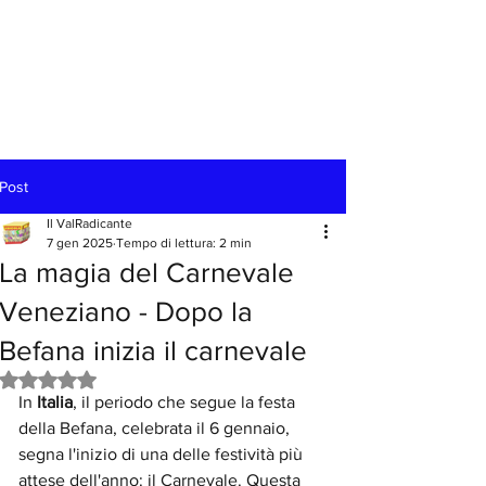
Post
Il ValRadicante
7 gen 2025
Tempo di lettura: 2 min
La magia del Carnevale
Veneziano - Dopo la
Befana inizia il carnevale
Valutazione NaN stelle su 5.
In 
Italia
, il periodo che segue la festa 
della Befana, celebrata il 6 gennaio, 
segna l'inizio di una delle festività più 
attese dell'anno: il Carnevale. Questa 