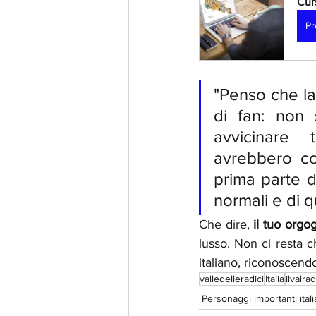
Cur
Pr
"Penso che la d
di fan: non 
avvicinare  
avrebbero co
prima parte d
normali e di 
Che dire, 
il tuo orgog
lusso. Non ci resta c
italiano, riconoscendo
valledelleradici
Italia
ilvalra
Personaggi importanti itali