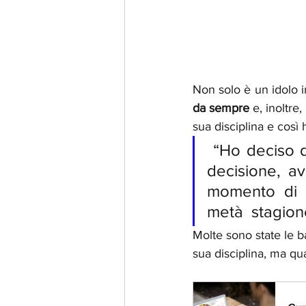
Non solo è un idolo 
da sempre
 e, inoltr
sua disciplina e così 
 “Ho deciso di fermarmi a fine stagione. È dura prendere questa  
decisione, avr
momento di di
metà  stagio
Molte sono state le b
sua disciplina, ma qua