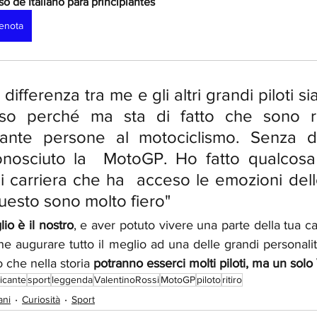
so de Italiano para principiantes
enota
ifferenza tra me e gli altri grandi piloti sia
so perché ma sta di fatto che sono ri
tante persone al motociclismo. Senza 
nosciuto la  MotoGP. Ho fatto qualcosa 
i carriera che ha  acceso le emozioni del
questo sono molto fiero"
lio è il nostro
, e aver potuto vivere una parte della tua car
he augurare tutto il meglio ad una delle grandi personalit
 che nella storia 
potranno esserci molti piloti, ma un solo
dicante
sport
leggenda
ValentinoRossi
MotoGP
piloto
ritiro
ani
Curiosità
Sport