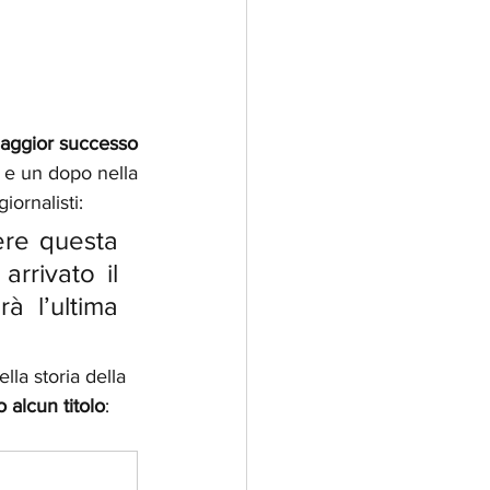
 maggior successo 
 e un dopo nella 
iornalisti:
rivato il  
 l’ultima 
la storia della 
 alcun titolo
: