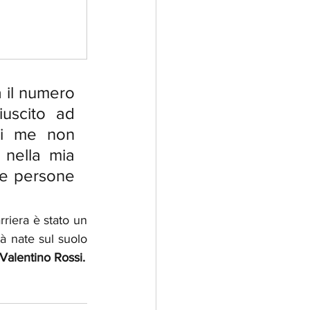
 il numero  
uscito ad 
di me non 
nella mia 
le persone 
riera è stato un 
à nate sul suolo 
 Valentino Rossi.