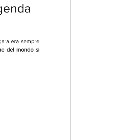
ggenda
 gara era sempre 
ne del mondo si 