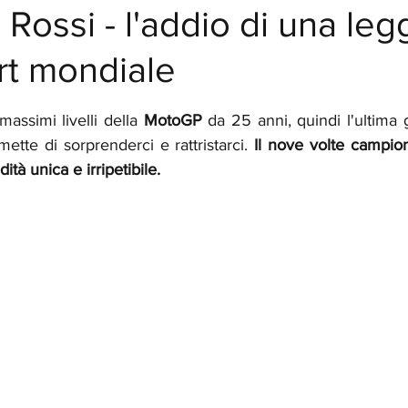
 Rossi - l'addio di una le
rt mondiale
elle su 5.
massimi livelli della 
MotoGP 
da 25 anni, quindi l'ultima
ette di sorprenderci e rattristarci. 
Il nove volte campio
dità unica e irripetibile.