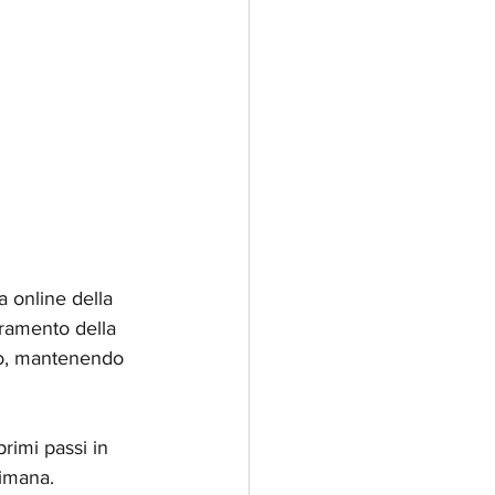
la online della 
oramento della 
to, mantenendo 
rimi passi in 
timana.