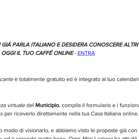
 GIÁ PARLA ITALIANO E DESIDERA CONOSCERE ALTRI I
OGGI IL TUO CAFFÉ ONLINE
 - 
ENTRA
cante 
è totalmente gratuito ed è integrato al tuo calendario 
za virtuale
 del 
Municipio
, compila il formulario e i funzionar
 per riceverlo direttamente nella tua Casa Italiana online.
 modo di visionarlo, e abbiamo visto le proposte già con i 
e ed è spiegato molto bene. Ogni 
Mini Lezione
 ha attivit