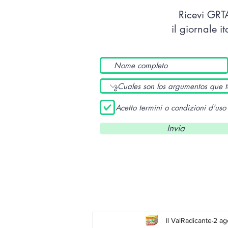
Ricevi GR
il giornale i
Acetto termini o condizioni d'uso
Invia
Il ValRadicante
2 ag