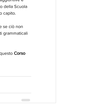
o della Scuola 
o capito.
e se ciò non 
ti grammaticali 
 questo 
Corso 