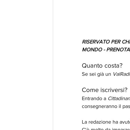
RISERVATO PER CHI
MONDO - PRENOTA 
Quanto costa?
Se sei già un 
ValRadi
Come iscriversi?
Entrando a 
Cittadinan
consegneranno il pass
La redazione ha avuto
C'è molto da imparar