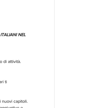
TALIANI NEL 
di attività.
i ti 
nuovi capitoli. 
à aggiuntive e 