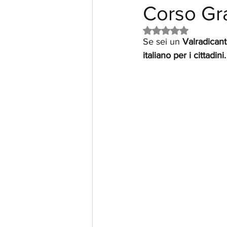
Corso Grat
Valutazione NaN st
Se sei un 
Valradicant
italiano per i cittadini.