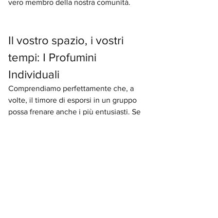
vero membro della nostra comunità.
Il vostro spazio, i vostri 
tempi: I Profumini 
Individuali
Comprendiamo perfettamente che, a 
volte, il timore di esporsi in un gruppo 
possa frenare anche i più entusiasti. Se 
non vi sentite ancora pronti per la 
dinamica di gruppo, abbiamo previsto i 
Profumini Individuali
. Queste sessioni 
sono pensate per chi desidera un 
percorso su misura:
Attenzione dedicata:
 Avrete il 
controllo totale del tempo e dei 
temi, potendo approfondire solo 