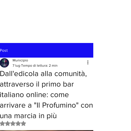
Post
Municipio
7 lug
Tempo di lettura: 2 min
Dall'edicola alla comunità,
attraverso il primo bar
italiano online: come
arrivare a "Il Profumino" con
una marcia in più
Valutazione NaN stelle su 5.