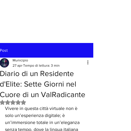
Post
Municipio
27 apr
Tempo di lettura: 3 min
Diario di un Residente
d'Elite: Sette Giorni nel
Cuore di un ValRadicante
Valutazione NaN stelle su 5.
Vivere in questa città virtuale non è 
solo un’esperienza digitale; è 
un’immersione totale in un’eleganza 
senza tempo, dove la lingua italiana 