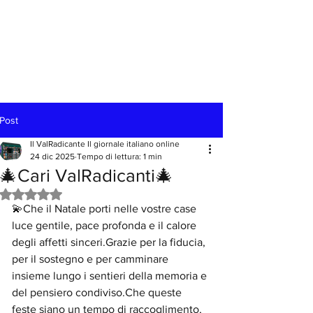
Post
Il ValRadicante Il giornale italiano online
24 dic 2025
Tempo di lettura: 1 min
🎄Cari ValRadicanti🎄
Valutazione NaN stelle su 5.
💫Che il Natale porti nelle vostre case 
luce gentile, pace profonda e il calore 
degli affetti sinceri.Grazie per la fiducia, 
per il sostegno e per camminare 
insieme lungo i sentieri della memoria e 
del pensiero condiviso.Che queste 
feste siano un tempo di raccoglimento, 