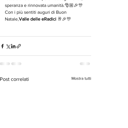
speranza e rinnovata umanità.🎅🏼🎉🎊
Con i più sentiti auguri di Buon 
Natale,
Valle delle eRadici
 🥂🎉🎊
Mostra tutti
Post correlati