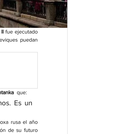
II 
fue ejecutado 
eviques puedan 
tanka  
que:
os. Es un 
oxa rusa el año 
ión de su futuro 