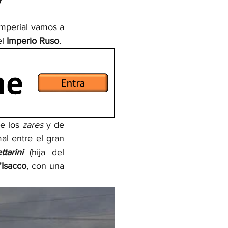
imperial vamos a 
l 
Imperio Ruso
. 
e los 
zares 
y de 
al entre el gran 
tarini 
(hija del 
'Isacco
, con una 