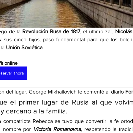
go de la 
Revolución Rusa de 1817
, el ultimo zar, 
Nicolás 
y sus cinco hijos, paso fundamental para que los bolch
la 
Unión Soviética
.  
fè online 
servar ahora
ón del lugar, George Mikhailovich le comentó al diario 
Fon
ue el primer lugar de Rusia al que volvim
y cercano a la familia.
 compatriota Rebecca se tuvo que convertir la fe ortod
u nombre por 
Victoria Romanovna
, respetando la tradic