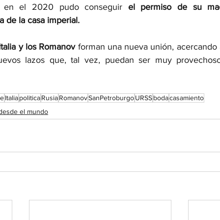
n en el 2020 pudo conseguir 
el permiso de su ma
 de la casa imperial.  
Italia y los Romanov 
forman una nueva unión, acercando 
uevos lazos que, tal vez, puedan ser muy provechoso
te
Italia
politica
Rusia
Romanov
SanPetroburgo
URSS
boda
casamiento
 desde el mundo