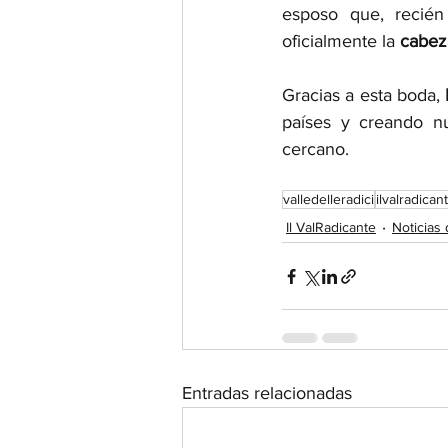
esposo que, recié
oficialmente la 
cabeza
Gracias a esta boda, 
países y creando n
cercano. 
valledelleradici
ilvalradican
Il ValRadicante
Noticias
Entradas relacionadas