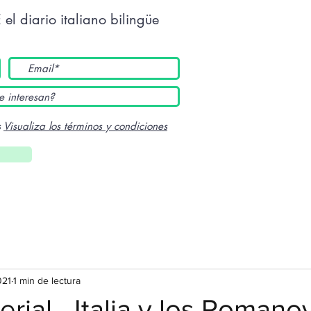
E
el diario italiano bilingüe
s
Visualiza los términos y condiciones
021
1 min de lectura
rial - Italia y los Romano