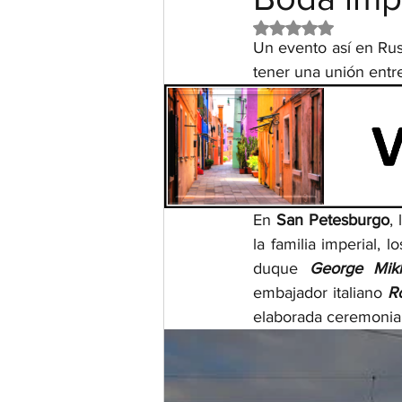
Obtuvo NaN de 5 e
Un evento así en Rus
tener una unión entr
En 
San Petesburgo
,
la familia imperial, 
duque 
George Mik
embajador italiano 
Ro
elaborada ceremonia 