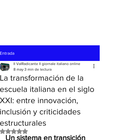
Entrada
Il ValRadicante Il giornale italiano online
8 may
3 min de lectura
La transformación de la
escuela italiana en el siglo
XXI: entre innovación,
inclusión y criticidades
estructurales
Obtuvo NaN de 5 estrellas.
Un sistema en transición 