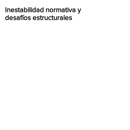
Inestabilidad normativa y 
desafíos estructurales
A pesar de los avances logrados, la 
escuela italiana sigue caracterizándose 
por una significativa 
inestabilidad 
normativa
, como lo evidencian las 
frecuentes reformas, entre ellas la 
Legge 107/2015. Esta discontinuidad 
dificulta la construcción de estrategias 
educativas a largo plazo y afecta la 
coherencia del sistema. A ello se suman 
persistentes 
desigualdades territoriales
, 
que perjudican especialmente a las 
zonas periféricas y meridionales, así 
como una creciente atención al 
bienestar psicológico
 de los 
estudiantes, convertido en un tema 
central del debate educativo 