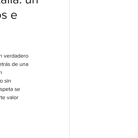
os e
un verdadero 
etrás de una 
n 
o sin 
espeta se 
te valor 