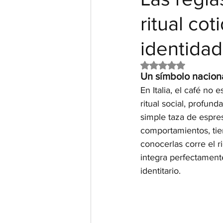
ritual cot
identidad
Obtuvo NaN de 5 e
Un símbolo naciona
En Italia, el café no
ritual social, profun
simple taza de espre
comportamientos, tie
conocerlas corre el r
integra perfectamente
identitario.