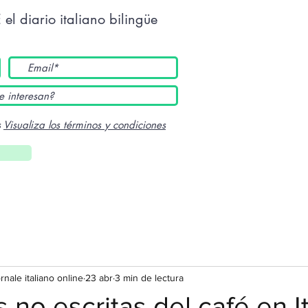
E
el diario italiano bilingüe
s
Visualiza los términos y condiciones
ornale italiano online
23 abr
3 min de lectura
 no escritas del café en It