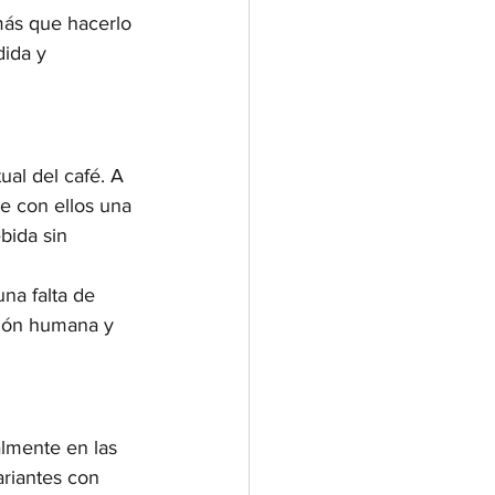
más que hacerlo 
dida y 
ual del café. A 
e con ellos una 
bida sin 
na falta de 
sión humana y 
lmente en las 
ariantes con 