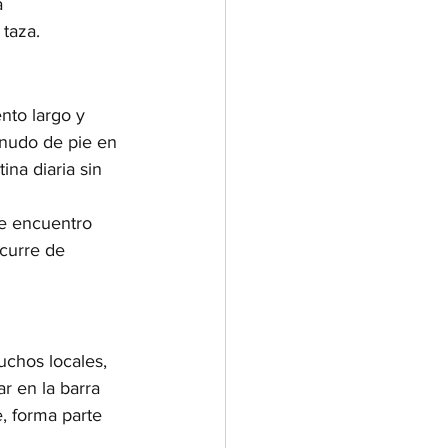
a 
 taza.
nto largo y 
enudo de pie en 
ina diaria sin 
de encuentro 
curre de 
uchos locales, 
r en la barra 
, forma parte 