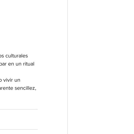
os culturales 
par en un ritual 
 vivir un 
ente sencillez, 