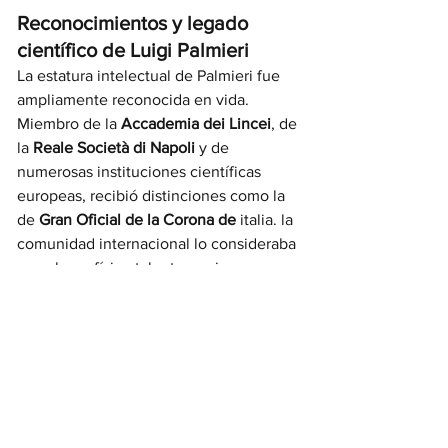
Reconocimientos y legado 
científico de Luigi Palmieri
La estatura intelectual de Palmieri fue 
ampliamente reconocida en vida. 
Miembro de la 
Accademia dei Lincei
, de 
la 
Reale Società di Napoli
 y de 
numerosas instituciones científicas 
europeas, recibió distinciones como la 
de 
Gran Oficial de la Corona de 
italia.
 la 
comunidad internacional lo consideraba 
no solo un físico talentoso, sino un 
filósofo de la naturaleza
, capaz de 
interpretar el mundo físico con rigor 
matemático y una sensibilidad poética 
excepcional.