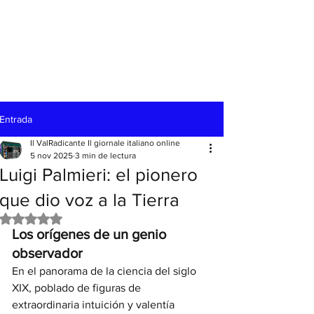
Entrada
Il ValRadicante Il giornale italiano online
5 nov 2025
3 min de lectura
Luigi Palmieri: el pionero
que dio voz a la Tierra
Obtuvo NaN de 5 estrellas.
Los orígenes de un genio 
observador
En el panorama de la ciencia del siglo 
XIX, poblado de figuras de 
extraordinaria intuición y valentía 