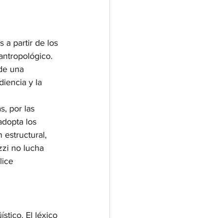
 a partir de los 
antropológico. 
de una 
iencia y la 
, por las 
adopta los 
 estructural, 
zzi no lucha 
lice 
stico. El léxico 