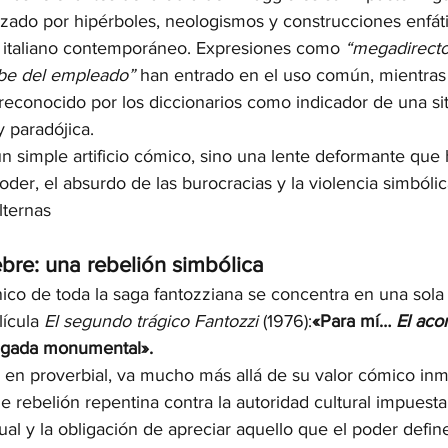
izado por hipérboles, neologismos y construcciones enfáti
 italiano contemporáneo. Expresiones como 
“megadirecto
be del empleado”
 han entrado en el uso común, mientras 
reconocido por los diccionarios como indicador de una si
y paradójica.
n simple artificio cómico, sino una lente deformante que 
er, el absurdo de las burocracias y la violencia simbólic
lternas
ebre: una rebelión simbólica
co de toda la saga fantozziana se concentra en una sola 
ícula 
El segundo trágico Fantozzi
 (1976):
«Para mí… 
El aco
agada monumental».
a en proverbial, va mucho más allá de su valor cómico inm
 rebelión repentina contra la autoridad cultural impuesta,
al y la obligación de apreciar aquello que el poder defin