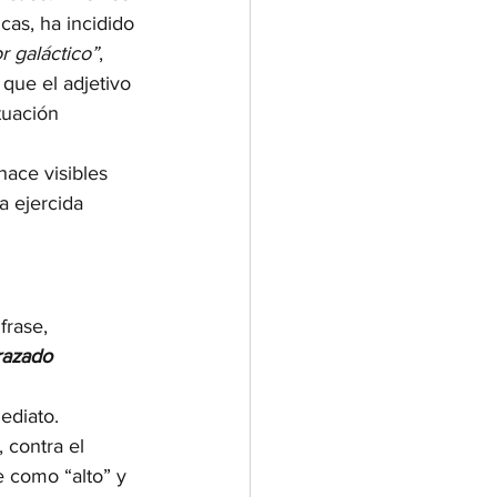
cas, ha incidido 
r galáctico”
, 
que el adjetivo 
tuación 
hace visibles 
a ejercida 
frase, 
razado 
ediato. 
 contra el 
e como “alto” y 