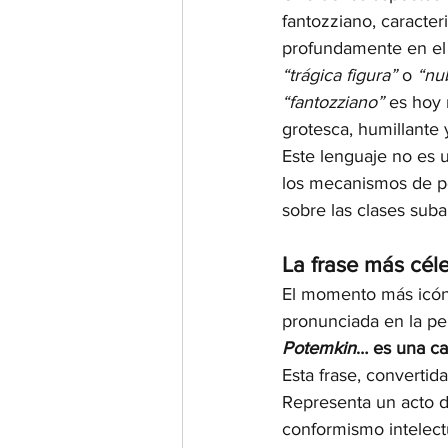
fantozziano, caracter
profundamente en el
“trágica figura”
 o 
“nu
“fantozziano”
 es hoy 
grotesca, humillante 
Este lenguaje no es u
los mecanismos de pod
sobre las clases suba
La frase más cél
El momento más icóni
pronunciada en la pel
Potemkin
… es una c
Esta frase, convertid
Representa un acto de
conformismo intelectu