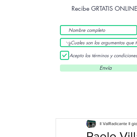
Recibe GRTATIS ONLIN
Acepto los términos y condicione
Envía
Il ValRadicante Il gi
Paolo Vil