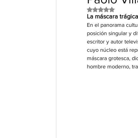
Obtuvo NaN de 5 e
La máscara trágica
En el panorama cultur
posición singular y di
escritor y autor tele
cuyo núcleo está rep
máscara grotesca, di
hombre moderno, tran