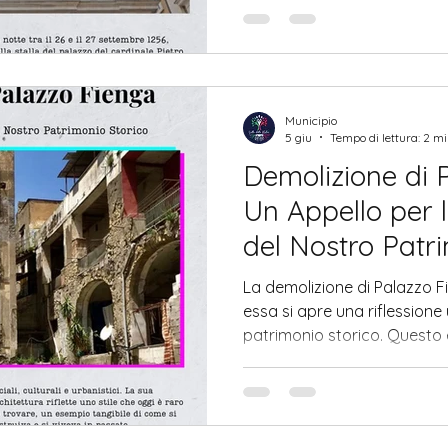
cosa è successo quella notte
ancora oggi nella chiesa c
miracolo.
Municipio
5 giu
Tempo di lettura: 2 m
Demolizione di 
Un Appello per 
del Nostro Patr
La demolizione di Palazzo Fi
essa si apre una riflessione
patrimonio storico. Questo e
rappresentato per decenni 
nostra identità culturale e a
scomparendo sotto i colpi d
non è solo materiale, ma sim