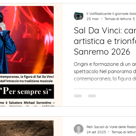
vogliamo conservare e tram
generazioni. Il valore stori
Il ValRadicante Il giornale ital
Fienga no
20 mar
Tempo di lettura: 3
Sal Da Vinci: car
artistica e trionf
Sanremo 2026
Origini e formazione di un ar
spettacolo Nel panorama de
contemporanea, la figura d
posizione singolare, caratter
tradizione musicale napolet
linguaggio dello spettacolo
New York da una famiglia di a
cantante – il cui vero nome
Sorrentino – cresce immers
Reti Sociali di Valle delle Radic
profondamente legato
24 set 2025
Tempo di lettur