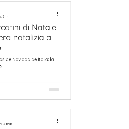
a: 3 min
catini di Natale
fera natalizia a
o
 de Navidad de Italia: la
o
a: 3 min