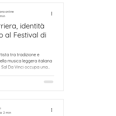
andare alle future
co di Palazzo Fienga Palazzo
iano online
 min
riera, identità
o al Festival di
tista tra tradizione e
lla musica leggera italiana
i Sal Da Vinci occupa una
izzata dall’intreccio tra
ana, cultura popolare e
 moderno. Nato nel 1969 a
rtisti napoletani, il
 è Salvatore Michael
o in un ambiente
i
a: 2 min