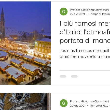
Prof.ssa Giovanna Ciarmatori
27 dic 2021
Tempo di lettur
I più famosi mer
d’Italia: l’atmos
portata di man
Los más famosos mercadillos
atmósfera navideña a man
Prof.ssa Giovanna Ciarmatori
20 dic 2021
Tempo di lettur