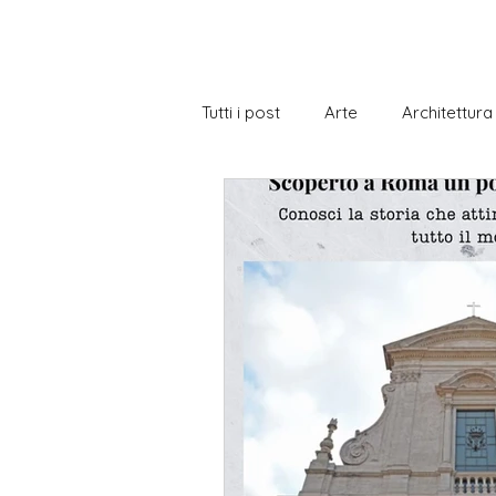
Tutti i post
Arte
Architettura
Biblioteca
Borse di Studio
Cittadinanza italiana
Cucina 
Gastronomia
Gramatica
Notizie a livelli
Notizie con e