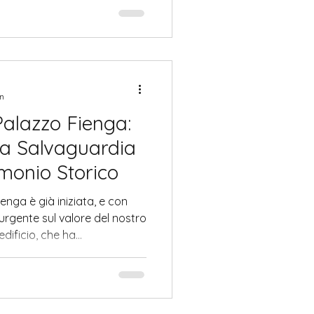
 e come la storia si riflette
he custodisce questo
in
Palazzo Fienga:
la Salvaguardia
imonio Storico
enga è già iniziata, e con
 urgente sul valore del nostro
dificio, che ha
un pezzo importante della
rchitettonica, sta
elle ruspe. La sua perdita
bolica: ci interroga su cosa