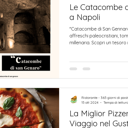
Le Catacombe d
a Napoli
"Catacombe di San Gennaro a
affreschi paleocristiani, to
millenaria. Scopri un tesoro
Ristorante - 365 giorni di pas
15 ott 2024
Tempo di lettur
La Miglior Pizze
Viaggio nel Gust