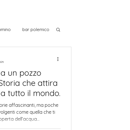
umino
bar polemico
noscendo l'Italia
min
a un pozzo
 italiani
toria che attira
da tutto il mondo.
Museo
Musica
torie affascinanti, ma poche
olgenti come quella che ti
operta dell’acqua
n Via. Scopriamo insieme