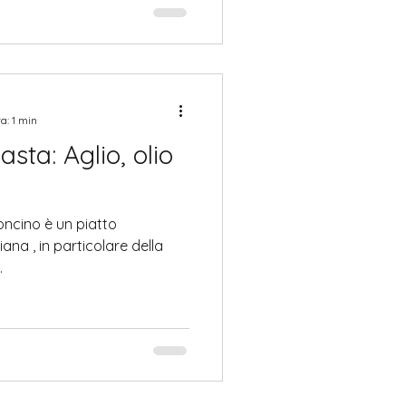
a: 1 min
asta: Aglio, olio
un piatto
iana , in particolare della
.