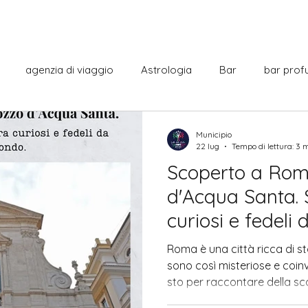
agenzia di viaggio
Astrologia
Bar
bar prof
Cabaret
Centro commerciale
cine italiano
Co
Municipio
22 lug
Tempo di lettura: 3 
Scoperto a Rom
italiana
Curiosità
Cultura
Dante Alighieri
Film
d'Acqua Santa. S
curiosi e fedeli 
La città
Letteratura
Monumenti
Municipio
Roma è una città ricca di s
sono così misteriose e coinv
sto per raccontare della sc
sercizi
Notizie dal mondo
miracolosa a Santa Maria i