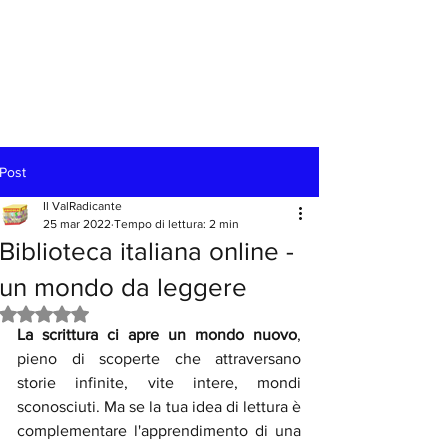
Post
Il ValRadicante
25 mar 2022
Tempo di lettura: 2 min
Biblioteca italiana online -
un mondo da leggere
Valutazione NaN stelle su 5.
La scrittura ci apre un mondo nuovo
, 
pieno di scoperte che attraversano 
storie infinite, vite intere, mondi 
sconosciuti. Ma se la tua idea di lettura è 
complementare l'apprendimento di una 