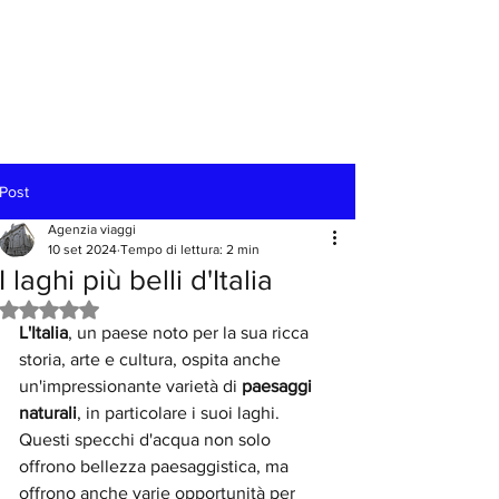
Post
Agenzia viaggi
10 set 2024
Tempo di lettura: 2 min
I laghi più belli d'Italia
Valutazione NaN stelle su 5.
L'Italia
, un paese noto per la sua ricca 
storia, arte e cultura, ospita anche 
un'impressionante varietà di 
paesaggi 
naturali
, in particolare i suoi laghi. 
Questi specchi d'acqua non solo 
offrono bellezza paesaggistica, ma 
offrono anche varie opportunità per 