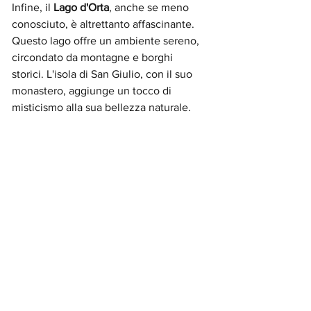
Infine, il 
Lago d'Orta
, anche se meno 
conosciuto, è altrettanto affascinante. 
Questo lago offre un ambiente sereno, 
circondato da montagne e borghi 
storici. L'isola di San Giulio, con il suo 
monastero, aggiunge un tocco di 
misticismo alla sua bellezza naturale.
 Lago d'Orta
I laghi italiani 
non sono solo tesori 
naturali, ma anche oasi di pace e 
creatività. Ogni lago ha la sua storia e le 