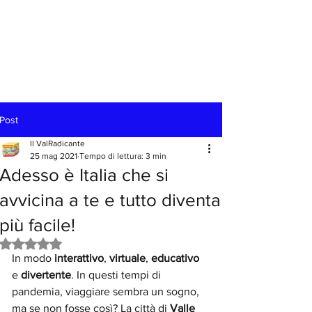
Post
Il ValRadicante
25 mag 2021
Tempo di lettura: 3 min
Adesso è Italia che si
avvicina a te e tutto diventa
più facile!
Valutazione NaN stelle su 5.
In modo 
interattivo
, 
virtuale
, 
educativo 
e 
divertente
. In questi tempi di 
pandemia, viaggiare sembra un sogno, 
ma se non fosse così? La città di 
Valle 