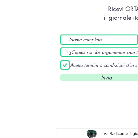
Ricevi GR
il giornale i
Acetto termini o condizioni d'uso
Invia
Il ValRadicante Il gi