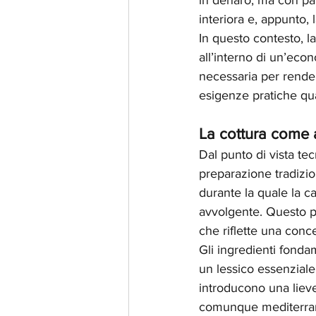
in denaro, ma con part
interiora e, appunto, 
In questo contesto, l
all’interno di un’econ
necessaria per render
esigenze pratiche qua
La cottura come a
Dal punto di vista tec
preparazione tradizio
durante la quale la c
avvolgente. Questo p
che riflette una conc
Gli ingredienti fonda
un lessico essenziale,
introducono una liev
comunque mediterrane