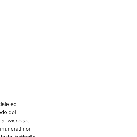
iale ed 
ede del 
 ai 
vaccinari
, 
remunerati non 