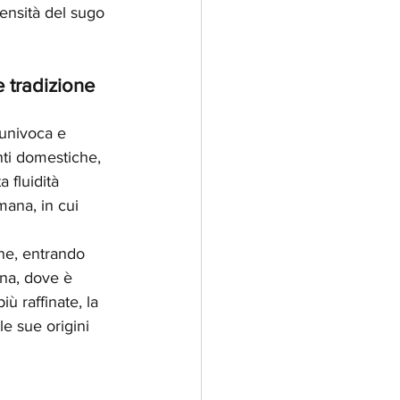
ensità del sugo 
 tradizione 
 univoca e 
nti domestiche, 
 fluidità 
mana, in cui 
ne, entrando 
ina, dove è 
ù raffinate, la 
e sue origini 