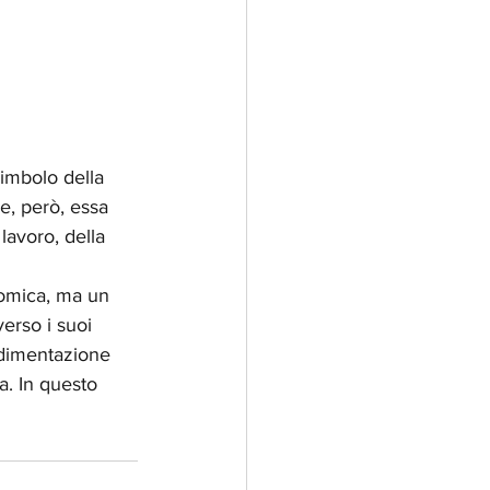
imbolo della 
e, però, essa 
avoro, della 
nomica, ma un 
verso i suoi 
edimentazione 
a. In questo 