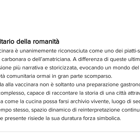
tario della romanità
ccinara è unanimemente riconosciuta come uno dei piatti-s
a carbonara o dell’amatriciana. A differenza di queste ultim
one più narrativa e storicizzata, evocando un mondo del l
rietà comunitaria ormai in gran parte scomparso.
da alla vaccinara non è soltanto una preparazione gastro
complesso, capace di raccontare la storia di una città attra
ia come la cucina possa farsi archivio vivente, luogo di s
empo stesso, spazio dinamico di reinterpretazione continu
 e presente risiede la sua duratura forza simbolica.