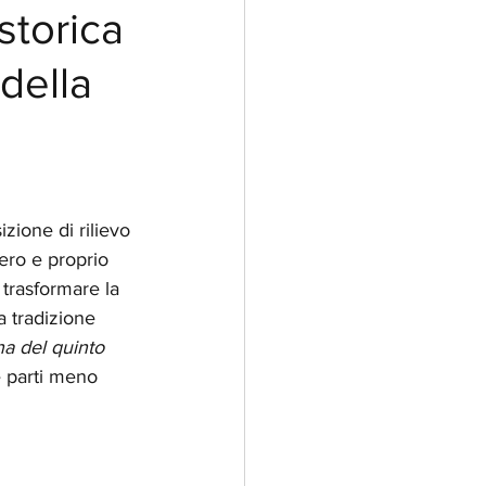
storica
 della
zione di rilievo 
ero e proprio 
trasformare la 
a tradizione 
na del quinto 
e parti meno 