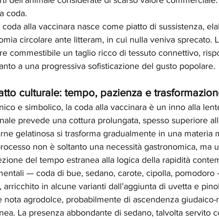
i dell’animale considerate di scarso valore commerciale: te
la coda.
a coda alla vaccinara nasce come piatto di sussistenza, ela
omia circolare ante litteram, in cui nulla veniva sprecato. L
e commestibile un taglio ricco di tessuto connettivo, risp
nto a una progressiva sofisticazione del gusto popolare.
tto culturale: tempo, pazienza e trasformazio
nico e simbolico, la coda alla vaccinara è un inno alla lent
nale prevede una cottura prolungata, spesso superiore alle
arne gelatinosa si trasforma gradualmente in una materia 
rocesso non è soltanto una necessità gastronomica, ma un
ezione del tempo estranea alla logica della rapidità cont
mentali — coda di bue, sedano, carote, cipolla, pomodoro 
 arricchito in alcune varianti dall’aggiunta di uvetta e pino
e nota agrodolce, probabilmente di ascendenza giudaico
a. La presenza abbondante di sedano, talvolta servito 