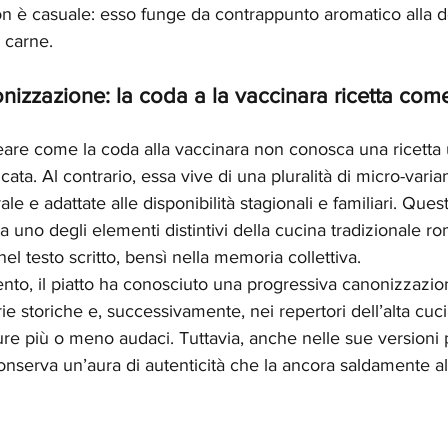
on è casuale: esso funge da contrappunto aromatico alla d
a carne.
onizzazione: la coda a la vaccinara ricetta come
eare come la coda alla vaccinara non conosca una ricetta
cata. Al contrario, essa vive di una pluralità di micro-varia
e e adattate alle disponibilità stagionali e familiari. Questa
 uno degli elementi distintivi della cucina tradizionale ro
 nel testo scritto, bensì nella memoria collettiva.
nto, il piatto ha conosciuto una progressiva canonizzazio
ie storiche e, successivamente, nei repertori dell’alta cuc
ture più o meno audaci. Tuttavia, anche nelle sue versioni pi
onserva un’aura di autenticità che la ancora saldamente all