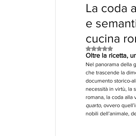
La coda a
e semanti
cucina r
Valutazione NaN st
Oltre la ricetta,
Nel panorama della ga
che trascende la dim
documento storico-ali
necessità in virtù, la
romana, la coda alla 
quarto
, ovvero quell
nobili dell’animale, d