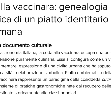
lla vaccinara: genealogia 
ca di un piatto identitario
omana
elle su 5.
 un documento culturale
stronomia italiana, la coda alla vaccinara occupa una posi
ensione puramente culinaria. Essa si configura come un v
mentare, espressione di una civiltà urbana che ha saputo 
 scarsità in elaborazione simbolica. Piatto emblematico dell
vaccinara rappresenta un paradigma della cosiddetta 
cuci
’insieme di pratiche gastronomiche nate dal recupero dell
estinate storicamente alle classi popolari.