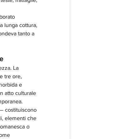
ste, frattaglie, 
borato 
a lunga cottura, 
ondeva tanto a 
ne
ezza. La 
 tre ore, 
morbida e 
 atto culturale 
emporanea.
— costituiscono 
li, elementi che 
-romanesca o 
come 