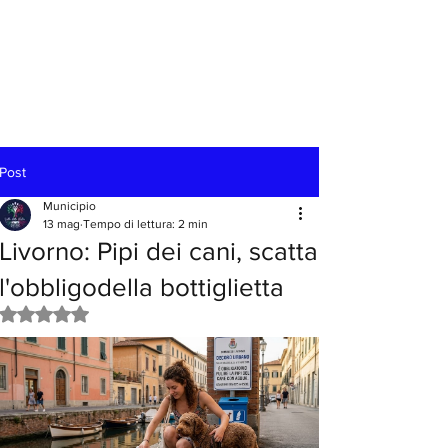
Post
Municipio
13 mag
Tempo di lettura: 2 min
Livorno: Pipi dei cani, scatta
l'obbligodella bottiglietta
Valutazione NaN stelle su 5.