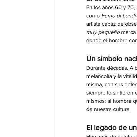
En los años 60 y 70, 
como 
Fumo di Londr
artista capaz de obser
muy pequeño
 marca 
donde el hombre comú
Un símbolo naci
Durante décadas, Albe
melancolía y la vitali
misma, con sus defect
siempre lo sintieron 
mismos: al hombre que
de nuestra cultura.
El legado de un
Hoy, más de veinte a