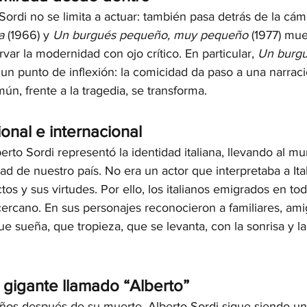
Sordi no se limita a actuar: también pasa detrás de la cáma
a
 (1966) y 
Un burgués pequeño, muy pequeño
 (1977) mue
var la modernidad con ojo crítico. En particular, 
Un burgu
un punto de inflexión: la comicidad da paso a una narraci
n, frente a la tragedia, se transforma.
onal e internacional
rto Sordi representó la identidad italiana, llevando al mund
dad de nuestro país. No era un actor que interpretaba a Italia
os y sus virtudes. Por ello, los italianos emigrados en t
cercano. En sus personajes reconocieron a familiares, amig
 sueña, que tropieza, que se levanta, con la sonrisa y la 
 gigante llamado “Alberto”
ños después de su muerte, Alberto Sordi sigue siendo un