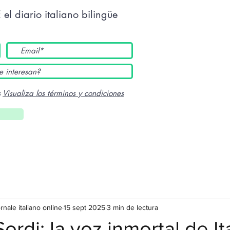
E
el diario italiano bilingüe
s
Visualiza los términos y condiciones
ornale italiano online
15 sept 2025
3 min de lectura
ordi: la voz inmortal de It