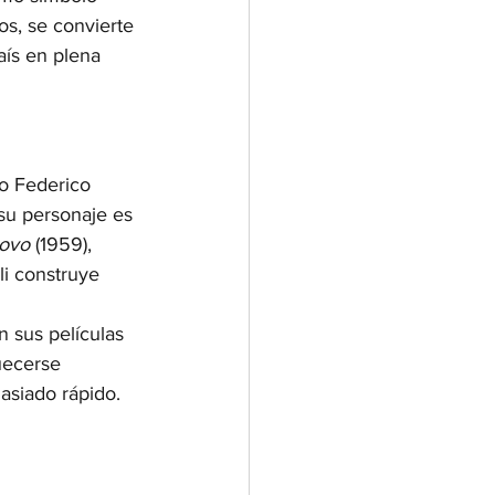
s, se convierte 
aís en plena 
o Federico 
, su personaje es 
dovo
 (1959), 
i construye 
n sus películas 
uecerse 
asiado rápido.