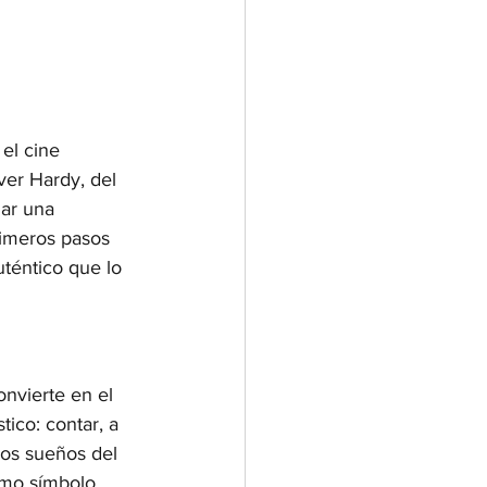
el cine 
ver Hardy, del 
nar una 
rimeros pasos 
téntico que lo 
onvierte en el 
tico: contar, a 
los sueños del 
omo símbolo 