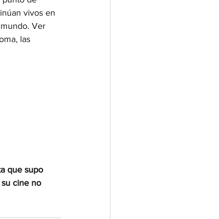
tinúan vivos en 
l mundo. Ver 
oma, las 
sta que supo 
 su cine no 