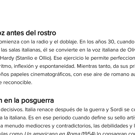
voz antes del rostro
omienza con la radio y el doblaje. En los años 30, cuando 
s salas italianas, él se convierte en la voz italiana de Oli
Hardy (Stanlio e Ollio). Ese ejercicio le permite perfeccio
itmo, inflexión y espontaneidad. Mientras tanto, da sus p
os papeles cinematográficos, con ese aire de romano au
 reconocible.
n en la posguerra
decisivos. Italia renace después de la guerra y Sordi se c
 la italiana. Es en ese periodo cuando define su sello artís
a menudo mediocres y contradictorios, las debilidades y 
culas como 
Un americano en Roma
 (1954) lo consagran c