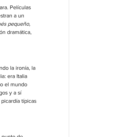
ra. Películas 
stran a un 
és pequeño, 
ón dramática, 
o la ironía, la 
: era Italia 
odo el mundo 
os y a sí 
picardía típicas 
 punto de 