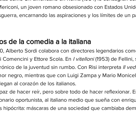
ericoni, un joven romano obsesionado con Estados Unido
guerra, encarnando las aspiraciones y los límites de un p
s de la comedia a la italiana
70, Alberto Sordi colabora con directores legendarios com
igi Comencini y Ettore Scola. En 
I vitelloni
 (1953) de Fellini
rónico de la juventud sin rumbo. Con Risi interpreta 
Il ve
or negro, mientras que con Luigi Zampa y Mario Monicell
legan al corazón de los italianos.
apaz de hacer reír, pero sobre todo de hacer reflexionar. E
onario oportunista, al italiano medio que sueña con enriq
és hipócrita: máscaras de una sociedad que cambiaba dem