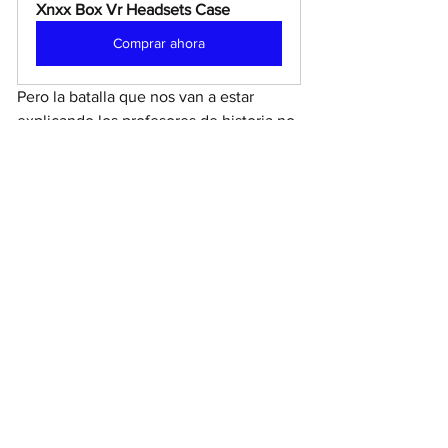
Xnxx Box Vr Headsets Case
Comprar ahora
Pero la batalla que nos van a estar 
explicando los profesores de historia no 
fue solo "una de las tantas", sino que, 
viéndola a largo plazo, 
puede haber 
cambiado por completo la historia de 
Europa y de la humanidad
. Acá no se 
hace 
futorología
, pero si algo 
aprendimos es que los miércoles 
siempre te dejan pensando. 
La 
batalla de Teutoburgo 
no es 
simplemente la primer derrota del neo-
Imperio, sino que la situación hace 
temblar los pilares romanos y crea unas 
condiciones culturales que persisten 