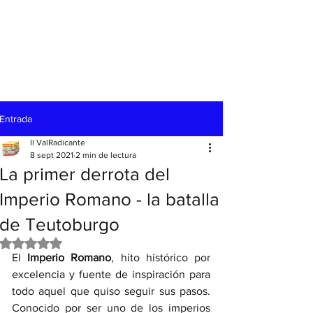
Entrada
Il ValRadicante
8 sept 2021
2 min de lectura
La primer derrota del
Imperio Romano - la batalla
de Teutoburgo
Obtuvo NaN de 5 estrellas.
El 
Imperio Romano
, hito histórico por 
excelencia y fuente de inspiración para 
todo aquel que quiso seguir sus pasos. 
Conocido por ser uno de los imperios 