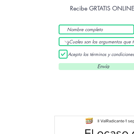
Recibe GRTATIS ONLIN
Acepto los términos y condicione
Envía
Il ValRadicante
1 se
El ocaso 