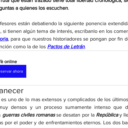
 ruta que están trazado tiene total libertad cronológica, 
guntas a quienes los escuchen
. 
rofesores están debatiendo la siguiente ponencia extendid
e, si tienen algún tema de interés, escríbanlo en los comen
oria
, para que nuestros historiadores se pongan por fin d
nción como la de los 
Pactos de Letrán
. 
fè online 
servar ahora
anecer
es uno de lo mas extensos y complicados de los últimos
 muy densos y un proceso sumamente intenso que d
 
guerras civiles romanas 
se desatan por la 
República 
y ll
s por el poder y de enfrentamientos eternos. Los dos ban