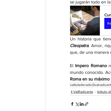
se jugarán todo en la
Cur
Re
Un historia que ti
Cleopatra
. Amor, riq
que, de una manera o
El 
Impero Romano 
n
mundo conocido. Aco
Roma en su máximo 
valledelleradici
ilvalradican
Il ValRadicante
Istituto d