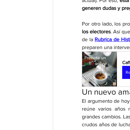
actual). Por eso, 
esta
generen dudas y pre
Por otro lado, los p
los electores
. Así qu
de la 
Rubrica de Hist
preparen una interve
Caf
Re
Un nuevo am
El argumento de hoy 
reúne varios años
grandes cambios. Las
crudos años de lucha