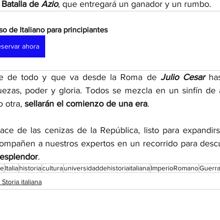
 
Batalla de 
Azio
, que entregará un ganador y un rumbo.
so de Italiano para principiantes
servar ahora
ene de todo y que va desde la Roma de 
Julio Cesar 
uezas, poder y gloria. Todos se mezcla en un sinfín de 
 otra, 
sellarán el comienzo de una era
. 
ace de las cenizas de la República, listo para expandirs
mpañen a nuestros expertos en un recorrido para descu
esplendor
. 
te
Italia
historia
cultura
universidaddehistoriaitaliana
ImperioRomano
Guerra
i Storia italiana