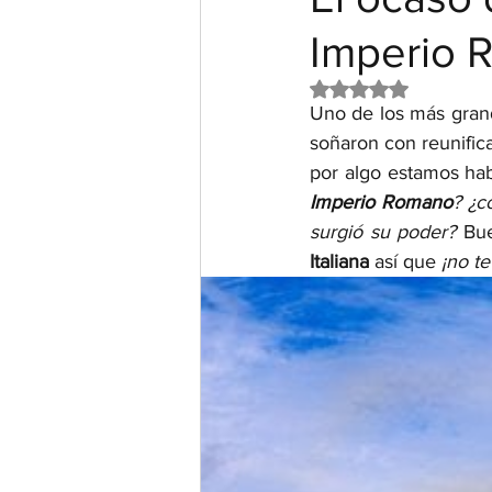
Imperio 
Obtuvo NaN de 5 e
Uno de los más grand
soñaron con reunifica
por algo estamos hab
Imperio Romano
? ¿c
surgió su poder?
 Bu
Italiana 
así que 
¡no te