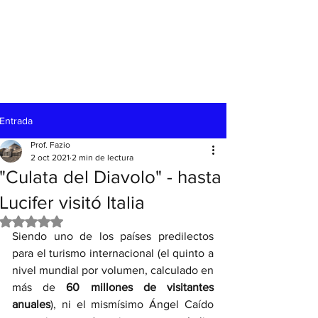
Entrada
Prof. Fazio
2 oct 2021
2 min de lectura
"Culata del Diavolo" - hasta
Lucifer visitó Italia
Obtuvo NaN de 5 estrellas.
Siendo uno de los países predilectos 
para el turismo internacional (el quinto a 
nivel mundial por volumen, calculado en 
más de
 60 millones de visitantes 
anuales
), ni el mismísimo Ángel Caído 