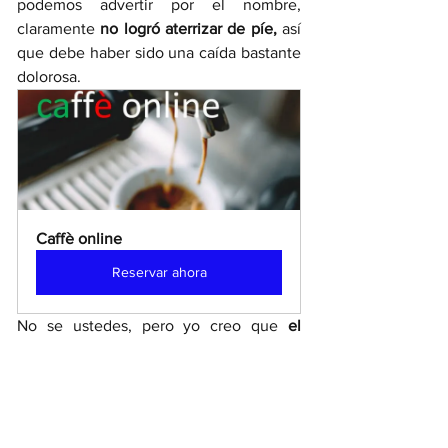
podemos advertir por el nombre, 
claramente 
no logró aterrizar de píe,
 así 
que debe haber sido una caída bastante 
dolorosa.
Caffè online 
Reservar ahora
No se ustedes, pero yo creo que 
el 
diablo tuvo bastante suerte de caer en 
Italia y poder visitar una de sus joyitas 
naturales como es la Umbria
, con la 
ciudad de 
Perugia
 como referencia y la
basílica de San Francisco de Assisi
, uno 