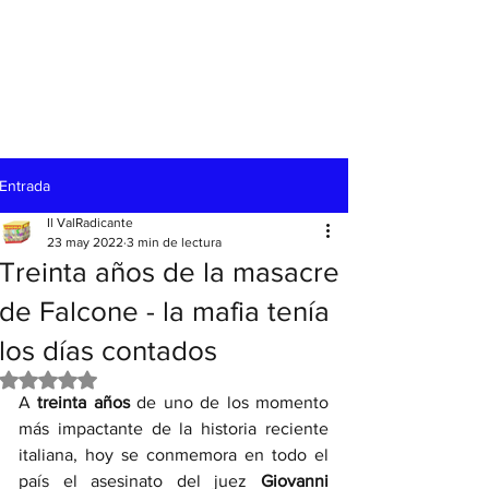
Entrada
Il ValRadicante
23 may 2022
3 min de lectura
Treinta años de la masacre
de Falcone - la mafia tenía
los días contados
Obtuvo NaN de 5 estrellas.
A 
treinta años 
de uno de los momento 
más impactante de la historia reciente 
italiana, hoy se conmemora en todo el 
país el asesinato del juez 
Giovanni 