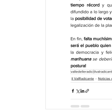
tiempo récord 
y qu
difundido a lo largo 
la 
posibilidad de vota
legalización de la pla
En fin, 
falta muchísim
será el pueblo quien
la democracia y fel
marihuana 
se deberí
postura!
valledelleradici
ilvalradican
Il ValRadicante
Noticias 