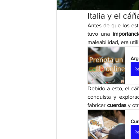
Italia y el c
Antes de que los esti
tuvo una 
importanc
maleabilidad, era util
Arg
Re
Debido a esto, el cá
conquista y explora
fabricar 
cuerdas 
y ot
Cur
Re