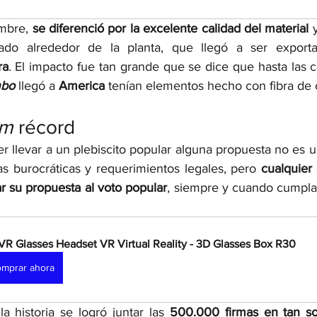
mbre, 
se diferenció por la excelente calidad del material 
do alrededor de la planta, que llegó a ser exporta
ra
. El impacto fue tan grande que se dice que hasta las c
mbo 
llegó a 
America 
tenían elementos hecho con fibra de
m 
récord
er llevar a un plebiscito popular alguna propuesta no es una
s burocráticas y requerimientos legales, pero 
cualquier 
var su propuesta al voto popular
, siempre y cuando cumpla 
VR Glasses Headset VR Virtual Reality - 3D Glasses Box R30
mprar ahora
a historia se logró juntar las 
500.000 firmas en tan s