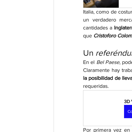
Italia, como de costu
un verdadero merca
cantidades a 
Inglater
que 
Cristoforo Colo
Un 
referéndu
En el 
Bel Paese
, pod
Claramente hay traba
la posibilidad de lle
requeridas. 
3D 
Co
Por primera vez en l