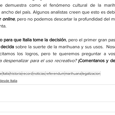
e demuestra como el fenómeno cultural de la marih
y ancho del país. Algunos analistas creen que esto es deb
r 
online
, pero no podemos descartar la profundidad del mo
nta. 
o para que Italia tome la decisión
 decida 
sobre la suerte de la marihuana y sus usos.  Noso
icitamos los logros, pero te queremos preguntar a vos
a despenalizar para el uso recreativo?
¡Comentanos y dec
te
Italia
historia
record
noticias
referendum
marihuana
legalizacion
desde Italia