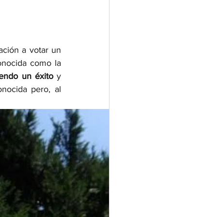
, se están juntando firmas para llevar la población a votar un 
nocida como la 
endo un éxito
 y 
nocida pero, al 