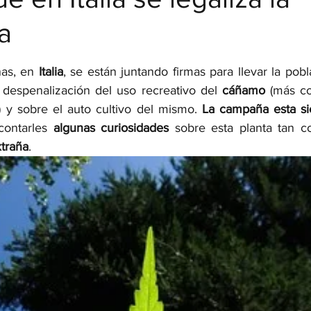
a
strellas.
as, en 
Italia
 despenalización del uso recreativo del 
cáñamo 
(más co
) y sobre el auto cultivo del mismo. 
La campaña esta si
ontarles 
algunas curiosidades 
sobre esta planta tan co
xtraña
. 