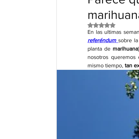
marihuan
Obtuvo NaN de 5 e
En las ultimas seman
referéndum 
sobre la
planta de 
marihuana
nosotros queremos c
mismo tiempo, 
tan e