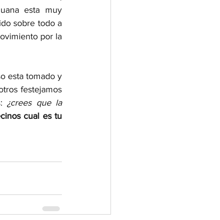
uana esta muy 
ido sobre todo a 
vimiento por la 
, pero el primer gran paso esta tomado y 
tros festejamos 
:
 ¿crees que la 
inos cual es tu 