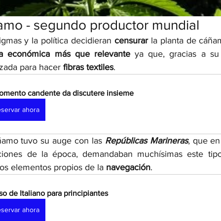
áñamo - segundo productor mundial 
gmas y la política decidieran 
censurar 
la planta de cáñamo
ia económica más que relevante 
ya que, gracias a su 
izada para hacer 
fibras textiles
. 
omento candente da discutere insieme
servar ahora
ñamo tuvo su auge con las 
Repúblicas Marineras
, que en
ciones de la época, demandaban muchísimas este tipo 
ros elementos propios de la 
navegación
. 
so de Italiano para principiantes
servar ahora