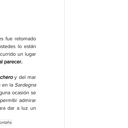
es fue retomado 
stedes lo están 
currido un lugar 
al parecer.
cchero
 y del mar 
 en la 
Sardegna 
lguna ocasión se 
permitir admirar 
una maravilla que mezcla el genio humano con la naturaleza más puras, para dar a luz un 
ontaña