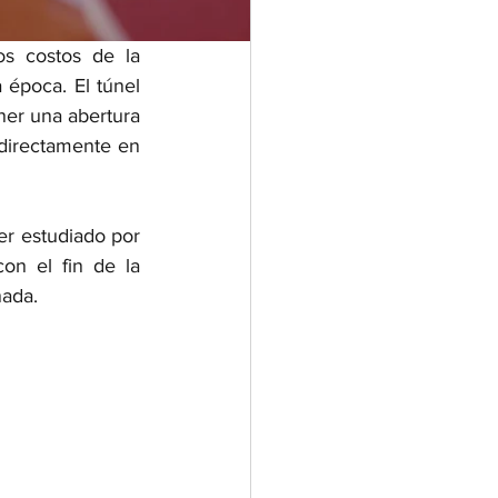
, esta mina debía simplificar y bajar los costos de la 
 época. El túnel 
er una abertura 
directamente en 
ser estudiado por 
 para la época. Pero con el fin de la 
ada. 