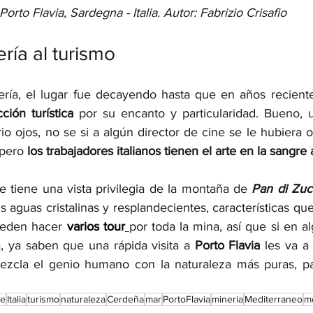
Porto Flavia, Sardegna - Italia. Autor: Fabrizio Crisafio
ría al turismo 
ería, el lugar fue decayendo hasta que en años recient
cción turística 
por su encanto y particularidad. Bueno, u
o ojos, no se si a algún director de cine se le hubiera o
pero 
los trabajadores italianos tienen el arte en la sangre 
e tiene una vista privilegia de la montaña de 
Pan di Zu
s aguas cristalinas y resplandecientes, características que
ueden hacer 
varios tour
por toda la mina, así que si en a
a, ya saben que una rápida visita a 
Porto Flavia
 les va a 
te
Italia
turismo
naturaleza
Cerdeña
mar
PortoFlavia
mineria
Mediterraneo
m