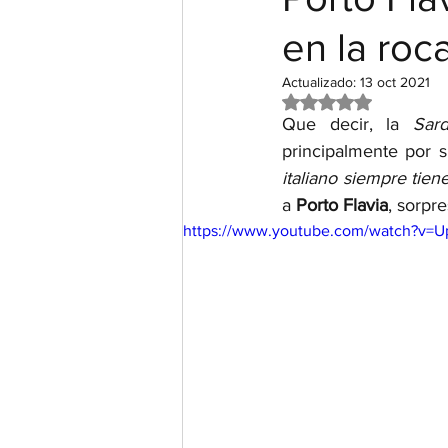
en la roc
Actualizado:
13 oct 2021
Obtuvo NaN de 5 e
Que decir, la 
Sar
principalmente por s
italiano siempre tie
a
 Porto Flavia
, sorpr
https://www.youtube.com/watch?v=