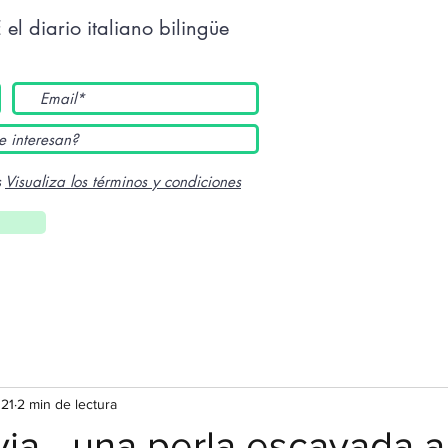
E
el diario italiano bilingüe
s
Visualiza los términos y condiciones
021
2 min de lectura
via - una perla escavada 