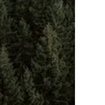
Cabaret
Centro
comercial
Ciudadania
italiana
cocina
italiana
Conociendo
Italia
Cultura
Curiosidades
Dante
Alighieri
Deporte
Escuela de
Italiano
Estadio