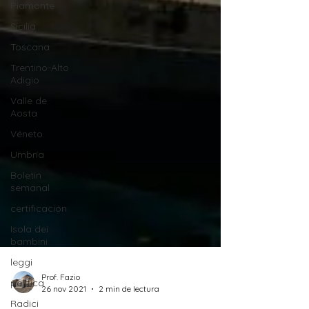
Piamonte
Sicilia
Toscana
Trentino-Alto
Adigio
Valle de
Aosta
Véneto
Umbría
Boletin
semanal
certificación
Isola dei
bambini
leggi
politica
Radici