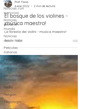
nivel
Noticias con
Prof. Fazio
ejercicios
6 ene 2022
2 min de lectura
Noticias
desde el
El bosque de los violines -
mundo
¡música maestro!
Noticias
desde Italia
La foresta dei violini - musica maestro!
Peliculas
italianas
Personajes
italianos
importantes
personajes
famoso
Radio
Religión
Tecnologia