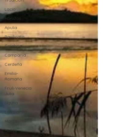
Tradición
Lacio
Abruzos
Apulia
Basilicata
Calabria
Campania
Cerdeña
Emilia-
Romaña
Friuli-Venecia
Julia
Liguria
Lombardía
Marcas
Molise