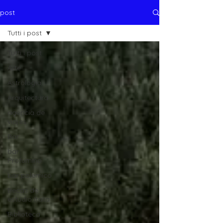
post
Tutti i post
Tutti i post
Arte
Astrología
Arquitectura
agencia de
viajes
Bar
bar
Profumino
bar polemico
Becas de
estudio Italia
Biblioteca