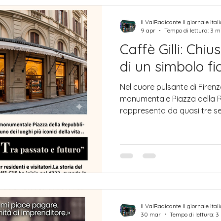
nel 2017 e il suo valore co
nazionale.
Il ValRadicante Il giornale ital
9 apr
Tempo di lettura: 3 m
Caffè Gilli: Chiu
di un simbolo fi
Nel cuore pulsante di Firenz
monumentale Piazza della Rep
rappresenta da quasi tre sec
della vita cittadina. La sua 
e trasformazioni urbane, m
fascino che lo rende ancora
riferimento per residenti e v
nel cuore della Toscana La st
nel 1733 , quando la famiglia 
Il ValRadicante Il giornale ital
30 mar
Tempo di lettura: 3