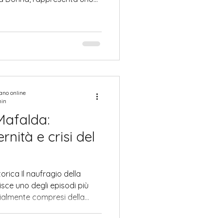
 del calendario civile
essere una semplice
sta data costituisce un
erso cui si intrecciano
one politica e riflessione
inile. In Italia, il significato
iano online
min
Mafalda:
nità e crisi del
ica Il naufragio della
cialmente compresi della
l Novecento. Non si tratta