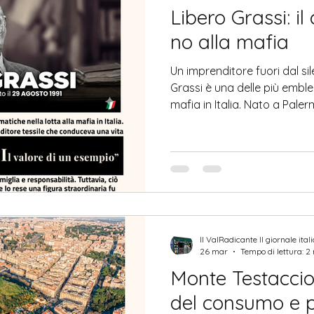
Libero Grassi: il
no alla mafia
Un imprenditore fuori dal sil
Grassi è una delle più emble
mafia in Italia. Nato a Paler
imprenditore tessile che co
apparentemente ordinaria, f
responsabilità. Tuttavia, ciò
straordinaria fu la sua deci
silenzio che per decenni ave
Il ValRadicante Il giornale ital
26 mar
Tempo di lettura: 2
Monte Testaccio
del consumo e 