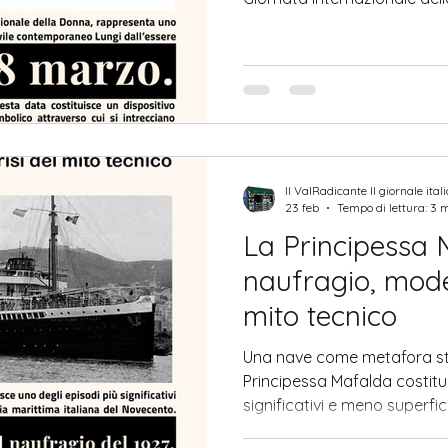
dei momenti più significativi
contemporaneo. Lungi dall’
ricorrenza celebrativa, que
dispositivo simbolico attrav
memoria storica, rivendicazi
culturale sulla condizione femm
dell’8
Il ValRadicante Il giornale ital
23 feb
Tempo di lettura: 3 
La Principessa 
naufragio, moder
mito tecnico
Una nave come metafora stor
Principessa Mafalda costituisce uno degli episodi più
significativi e meno superfi
storia marittima italiana de