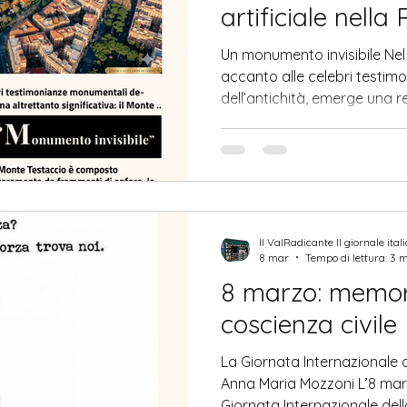
artificiale nell
Un monumento invisibile Nel
accanto alle celebri testi
dell’antichità, emerge una 
altrettanto significativa: il
rilievo artificiale, lontano da
costituisce una straordinar
dimensione materiale ed eco
romana. Più che un monumen
termine, esso si configura co
Il ValRadicante Il giornale ital
prat
8 mar
Tempo di lettura: 3 
8 marzo: memori
coscienza civile
La Giornata Internazionale d
Anna Maria Mozzoni L’8 ma
Giornata Internazionale de