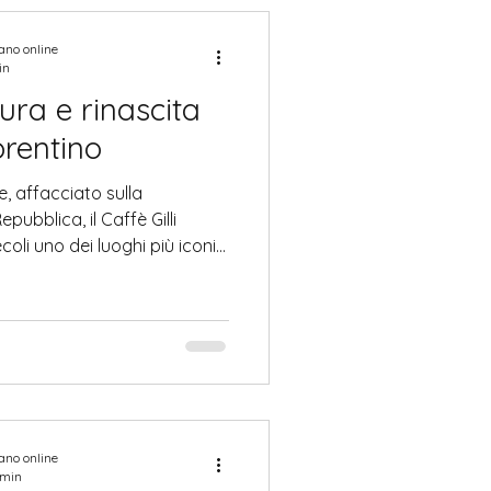
me emblema di unità
iano online
in
sura e rinascita
orentino
e, affacciato sulla
ubblica, il Caffè Gilli
oli uno dei luoghi più iconici
storia attraversa epoche, stili
antenendo intatto un
 oggi un punto di
isitatori. Un caffè europeo
oria del Caffè Gilli ha inizio
svizzera Gilli decise
iano online
 min