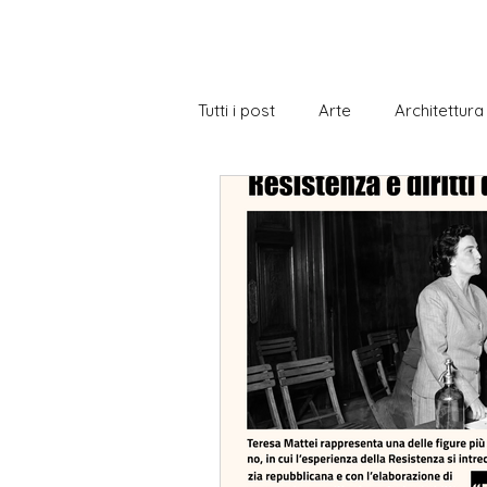
Tutti i post
Arte
Architettura
Biblioteca
Borse di Studio
Cittadinanza italiana
Cucina 
Gastronomia
Gramatica
Notizie a livelli
Notizie con e