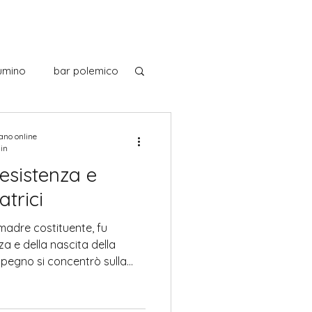
umino
bar polemico
noscendo l'Italia
iano online
min
esistenza e
 italiani
atrici
 madre costituente, fu
Museo
Musica
a e della nascita della
impegno si concentrò sulla
e delle lavoratrici,
iustizia sociale e
a in un contesto ancora