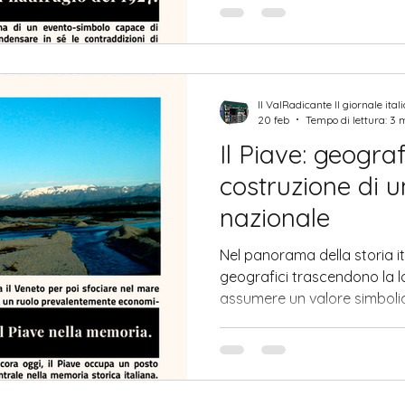
soltanto di una tragedia na
simbolo capace di condensar
un’epoca segnata da fiducia
tecnico, profonde disuguagli
migratori di massa. La vice
Il ValRadicante Il giornale ital
Mafalda p
20 feb
Tempo di lettura: 3 
Il Piave: geograf
costruzione di 
nazionale
Nel panorama della storia it
geografici trascendono la l
assumere un valore simbolico
rappresenta uno degli esem
trasformazione: da semplic
spazio carico di memoria col
significato politico. La sua