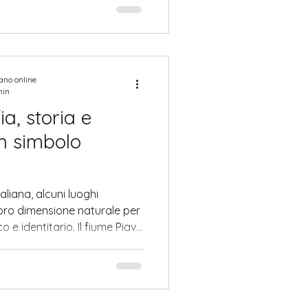
vale, ma di un evento-
e in sé le contraddizioni di
 illimitata nel progresso
anze sociali e flussi
nda della Principessa
iano online
min
ia, storia e
un simbolo
aliana, alcuni luoghi
oro dimensione naturale per
 e identitario. Il fiume Piave
pi più emblematici di questa
e corso d’acqua alpino a
lettiva, mito patriottico e
 centralità storica emerge