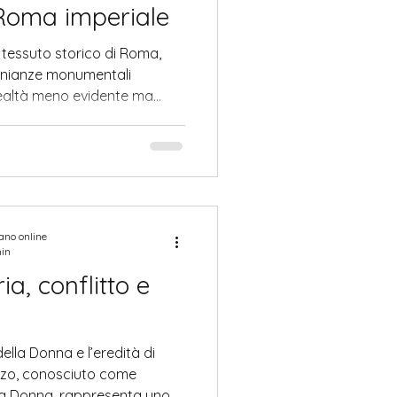
a Roma imperiale
 tessuto storico di Roma,
monianze monumentali
realtà meno evidente ma
 Monte Testaccio. Questo
i canoni estetici tradizionali,
ia testimonianza della
nomica della civiltà
to nel senso classico del
me il risultato tangibile di
iano online
min
a, conflitto e
ella Donna e l’eredità di
rzo, conosciuto come
lla Donna, rappresenta uno