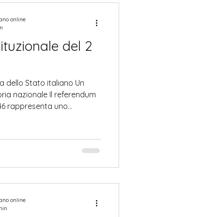
te la Prima guerra mondiale,
olo linea di d
iano online
in
ituzionale del 2
 dello Stato italiano Un
ria nazionale Il referendum
1946 rappresenta uno
la storia politica e civile
r la prima volta dall’Unità
o fu chiamato a pronunciarsi
lo Stato, scegliendo tra
stia sabauda, ma sopra
iano online
min