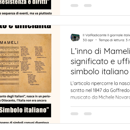
segnato da profonde disug
Il ValRadicante Il giornale ital
30 apr
Tempo di lettura: 3 
L’inno di Mameli
significato e uffi
simbolo italiano
L’articolo ripercorre la nascit
scritto nel 1847 da Goffred
musicato da Michele Novaro,
Analizza la diffusione del 
patriottico, il suo utilizzo d
Repubblica e il motivo per c
strofa. Conclude con il ricon