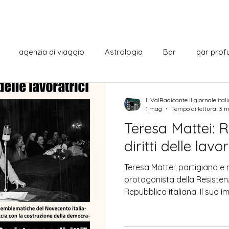
agenzia di viaggio
Astrologia
Bar
bar prof
Cabaret
Centro commerciale
cine italiano
Co
Il ValRadicante Il giornale ital
1 mag
Tempo di lettura: 3 
Teresa Mattei: R
italiana
Curiosità
Cultura
Dante Alighieri
Film
diritti delle lavor
Teresa Mattei, partigiana e
La città
Letteratura
Monumenti
Municipio
protagonista della Resistenz
Repubblica italiana. Il suo 
difesa dei diritti delle donne 
sercizi
Notizie dal mondo
promuovendo uguaglianza, g
partecipazione democratic