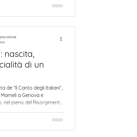
uaglianze.
iano online
min
: nascita,
cialità di un
a de “Il Canto degli Italiani”,
o Mameli a Genova e
 nel pieno del Risorgimento.
canto come simbolo
opo la nascita della
ui oggi si canta solo la prima
oscimento ufficiale dell’inno