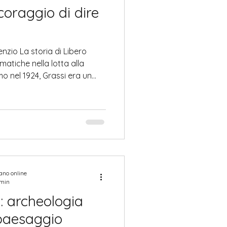
 coraggio di dire
enzio La storia di Libero
matiche nella lotta alla
mo nel 1924, Grassi era un
nduceva una vita
atta di lavoro, famiglia e
 che lo rese una figura
sione di rompere il muro di
va protetto il sistema
mafioso. In un contesto in cui il pagamento del pizzo era
iano online
 min
: archeologia
paesaggio