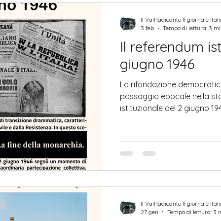
con particolare forza duran
quando il Piave diviene non s
Il ValRadicante Il giornale ital
3 feb
Tempo di lettura: 3 m
Il referendum ist
giugno 1946
La rifondazione democratica
passaggio epocale nella sto
istituzionale del 2 giugno 
spartiacque fondamentale nel
dell’Italia contemporanea. Pe
nazionale, il popolo italian
direttamente sulla forma del
monarchia e repubblica . L’esito del voto segnò non
soltanto la fine della dina
Il ValRadicante Il giornale ital
27 gen
Tempo di lettura: 3 