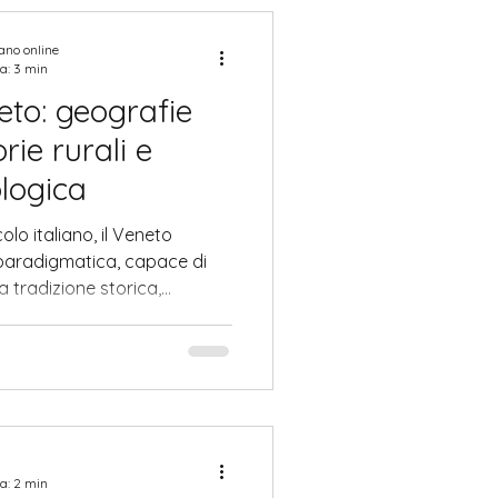
oria di ingegno, sicurezza e
a di una cit
iano online
a: 3 min
neto: geografie
ie rurali e
logica
lo italiano, il Veneto
aradigmatica, capace di
 tradizione storica,
modernità produttiva.
a: 2 min