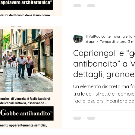
rinascimentali. Dalla cima o
sui tetti della città, lontan
Il ValRadicante Il giornale ital
6 apr
Tempo di lettura: 3 m
Copriangoli e “
antibandito” a V
dettagli, grand
Un elemento discreto ma 
tra le calli strette e i campiel
facile lasciarsi incantare dal
ponti e dei canali. Tuttavi
attenzione, emergono dett
estremamente significativi: 
“gobbe antibandito”. Quest