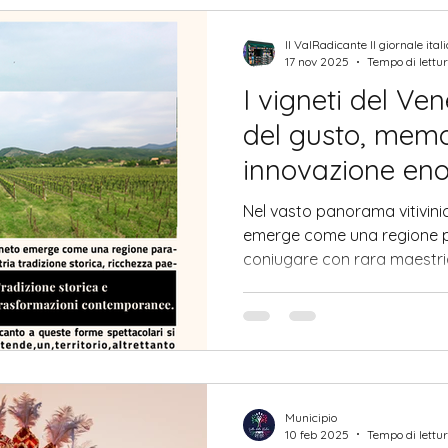
semplici, raccontano una st
adattamento alla vita urban
Il ValRadicante Il giornale ital
17 nov 2025
Tempo di lettur
I vigneti del Ve
del gusto, memor
innovazione eno
Nel vasto panorama vitivinico
emerge come una regione p
coniugare con rara maestria
ricchezza paesaggistica e 
Municipio
10 feb 2025
Tempo di lettur