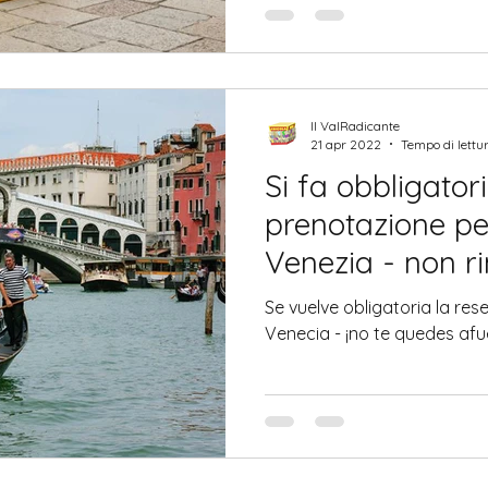
Il ValRadicante
21 apr 2022
Tempo di lettu
Si fa obbligatori
prenotazione per
Venezia - non r
Se vuelve obligatoria la res
Venecia - ¡no te quedes afu