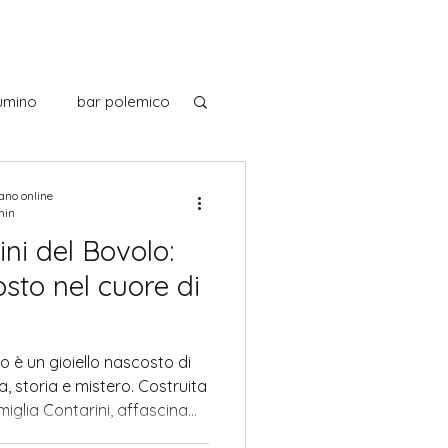
umino
bar polemico
noscendo l'Italia
iano online
min
ni del Bovolo:
 italiani
osto nel cuore di
Museo
Musica
o è un gioiello nascosto di
, storia e mistero. Costruita
miglia Contarini, affascina
e la fusione di stili gotici e