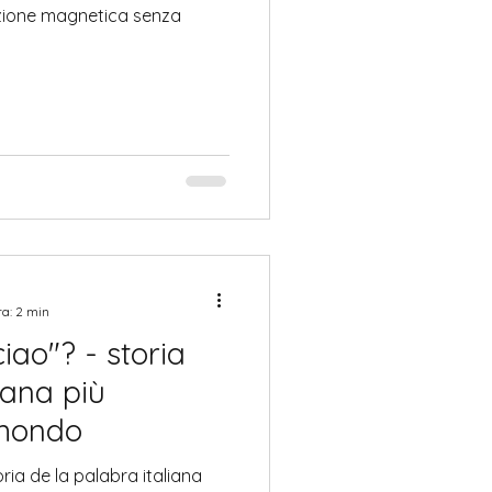
tazione magnetica senza
ra: 2 min
ciao"? - storia
iana più
 mondo
oria de la palabra italiana