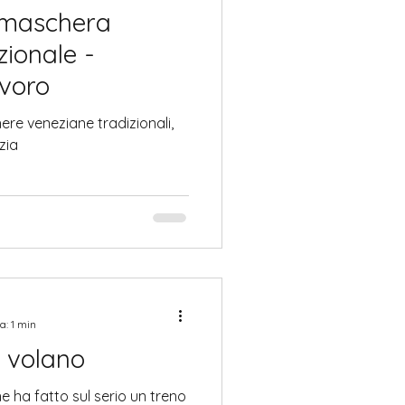
 maschera
zionale -
avoro
ere veneziane tradizionali,
zia
a: 1 min
e volano
he ha fatto sul serio un treno