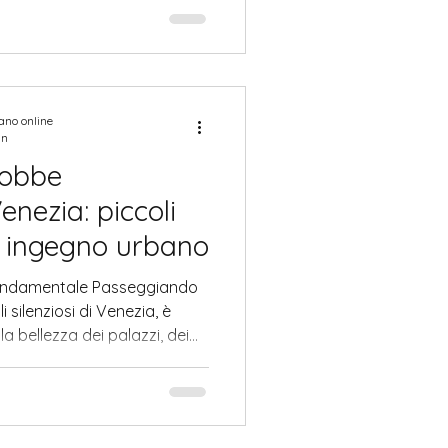
ffre una vista unica e intima
o dal turismo di massa.
iano online
in
gobbe
enezia: piccoli
e ingegno urbano
fondamentale Passeggiando
li silenziosi di Venezia, è
la bellezza dei palazzi, dei
a, osservando con maggiore
agli meno appariscenti ma
i copriangoli e le cosiddette
i elementi, apparentemente