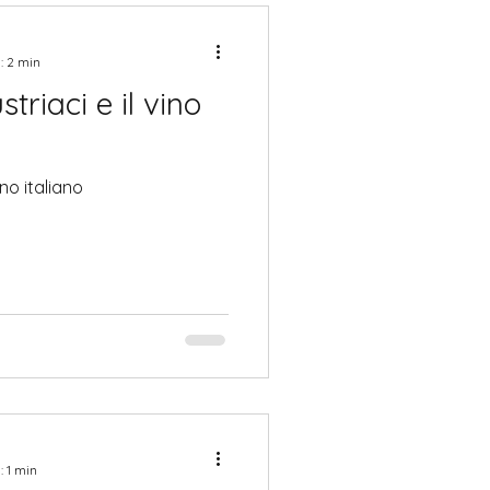
: 2 min
striaci e il vino
ino italiano
: 1 min