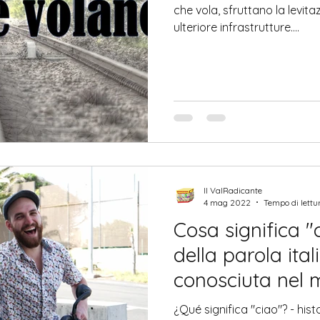
che vola, sfruttano la levi
ulteriore infrastrutture....
Il ValRadicante
4 mag 2022
Tempo di lettu
Cosa significa "
della parola ital
conosciuta nel
¿Qué significa "ciao"? - hist