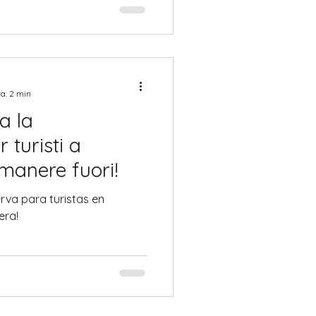
ra: 2 min
a la
 turisti a
imanere fuori!
erva para turistas en
era!