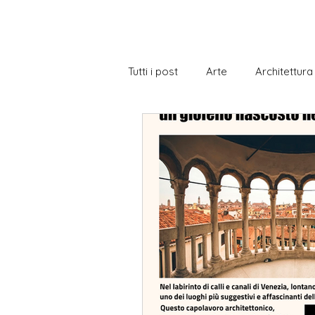
Tutti i post
Arte
Architettura
Biblioteca
Borse di Studio
Cittadinanza italiana
Cucina 
Gastronomia
Gramatica
Notizie a livelli
Notizie con e