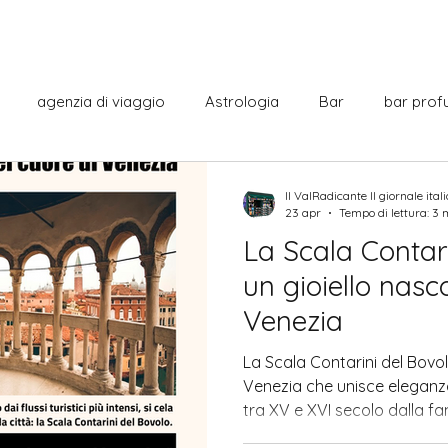
agenzia di viaggio
Astrologia
Bar
bar prof
Cabaret
Centro commerciale
cine italiano
Co
Il ValRadicante Il giornale ital
23 apr
Tempo di lettura: 3 
La Scala Contari
italiana
Curiosità
Cultura
Dante Alighieri
Film
un gioiello nasc
Venezia
La città
Letteratura
Monumenti
Municipio
La Scala Contarini del Bovol
Venezia che unisce eleganza
tra XV e XVI secolo dalla fa
sercizi
Notizie dal mondo
per la sua scala a chiocciola 