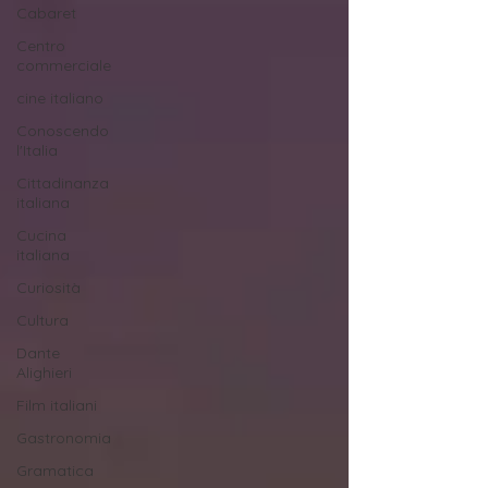
Cabaret
Centro
commerciale
cine italiano
Conoscendo
l'Italia
Cittadinanza
italiana
Cucina
italiana
Curiosità
Cultura
Dante
Alighieri
Film italiani
Gastronomia
Gramatica