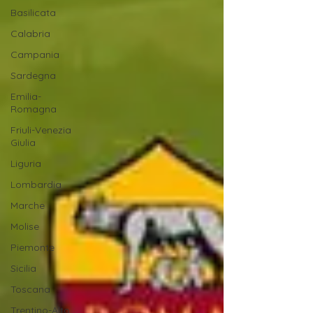
Basilicata
Calabria
Campania
Sardegna
Emilia-
Romagna
Friuli-Venezia
Giulia
Liguria
Lombardia
Marche
Molise
Piemonte
Sicilia
Toscana
Trentino-Alto