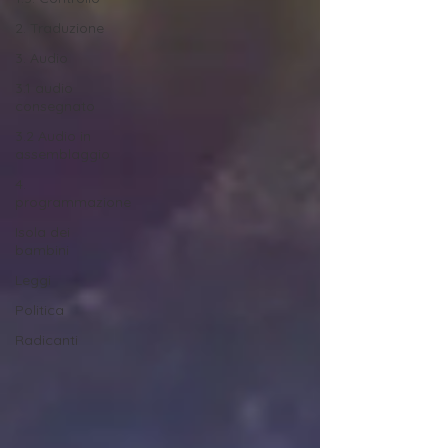
2. Traduzione
3. Audio
3.1 audio
consegnato
3.2 Audio in
assemblaggio
4.
programmazione
Isola dei
bambini
Leggi
Politica
Radicanti