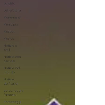
La città
Letteratura
Monumenti
Municipio
Museo
Musica
Notizie a
livelli
Notizie con
esercizi
Notizie dal
mondo
Notizie
dall'Italia
personaggio
famoso
Personaggi