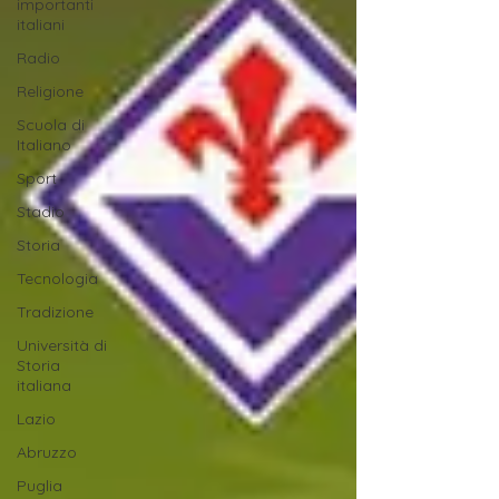
importanti
italiani
Radio
Religione
Scuola di
Italiano
Sport
Stadio
Storia
Tecnologia
Tradizione
Università di
Storia
italiana
Lazio
Abruzzo
Puglia