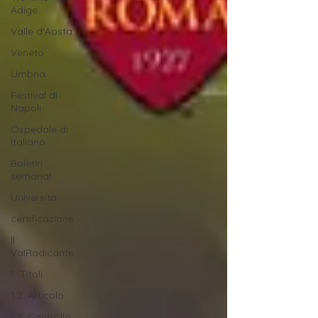
Adige
Valle d'Aosta
Veneto
Umbria
Festival di
Napoli
Ospedale di
Italiano
Boletín
semanal
Università
certificazione
Il
ValRadicante
1. Titoli
1.2. Articolo
1.3. Controllo