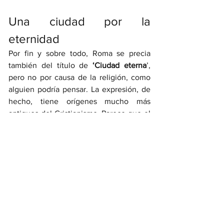
Una ciudad por la 
eternidad
Por fin y sobre todo, Roma se precia 
también del título de 
‘Ciudad eterna
’, 
pero no por causa de la religión, como 
alguien podría pensar. La expresión, de 
hecho, tiene orígenes mucho más 
antiguos del Cristianismo. Parece que el 
primero en haberla utilizado haya sido 
un famoso poeta latín del I siglo a.C., 
Albio Tibulo
, que, por referirse a un 
tiempo antiquísimo, escribió un verso 
que, traducido del latín, suena como 
‘
Rómulo todavía no había levantado los 
muros de la eterna ciudad
’. 