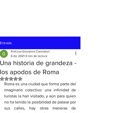
Entrada
Prof.ssa Giovanna Ciarmatori
6 dic 2021
3 min de lectura
Una historia de grandeza -
los apodos de Roma
Obtuvo NaN de 5 estrellas.
Roma es una ciudad que forma parte del 
imaginario colectivo: una infinidad de 
turistas la han visitado, y aún para quien 
no ha tenido la posibilidad de pasear por 
sus calles, hay otras maneras de 