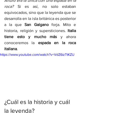
Arturo era la única con una espada en la 
roca?
 Si es así, no solo estaban 
equivocados, sino que la leyenda que se 
desarrolla en la isla británica es posterior 
a la que 
San Galgano
 forja. Mito e 
historia, religión y supersticiones. 
Italia 
tiene esto y mucho más
 y ahora 
conoceremos la
 espada en la roca 
italiana
.  
https://www.youtube.com/watch?v=VdZ6izTtKZU
¿Cuál es la historia y cuál 
la leyenda? 