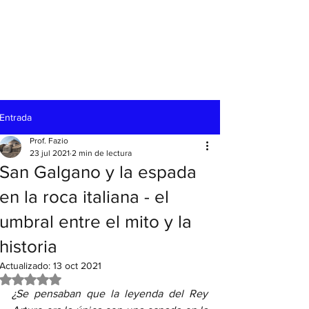
Entrada
Prof. Fazio
23 jul 2021
2 min de lectura
San Galgano y la espada
en la roca italiana - el
umbral entre el mito y la
historia
Actualizado:
13 oct 2021
Obtuvo NaN de 5 estrellas.
¿Se pensaban que la leyenda del Rey 