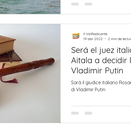
Il ValRadicante
19 abr 2022
2 min de lectu
Será el juez ita
Aitala a decidir
Vladimir Putin
Sarà il giudice italiano Rosar
di Vladimir Putin