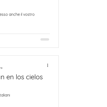
ra
n en los cielos
taliani