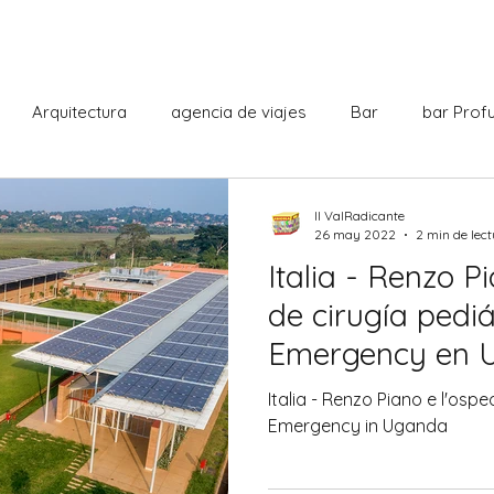
Arquitectura
agencia de viajes
Bar
bar Prof
ioteca
Cabaret
Centro comercial
Ciudadania ital
Il ValRadicante
26 may 2022
2 min de lec
Italia - Renzo Pi
Curiosidades
Dante Alighieri
Deporte
Escuela
de cirugía pediá
Emergency en 
Historia
Il ValRadicante
Intendencia
Hospital de
Italia - Renzo Piano e l'osp
Emergency in Uganda
ciudad
Literatura
Monumentos