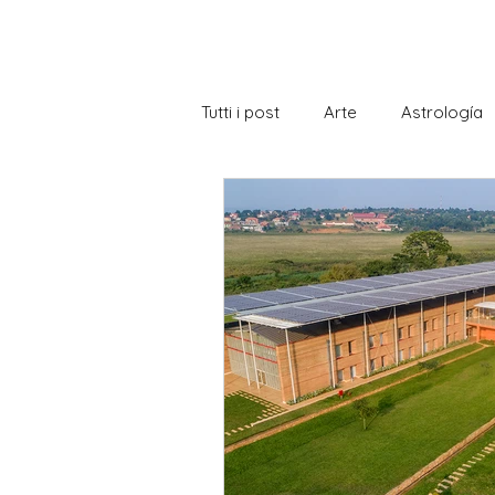
Tutti i post
Arte
Astrología
Becas de estudio Italia
Bibl
Conociendo Italia
Cultura
Gastronomía
Gramática
Istituto di Storia italiana
La 