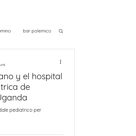
umino
bar polemico
iana
cocina italiana
tura
ano y el hospital
 de Italiano
Estadio
trica de
Uganda
 Italiano
edale pediatrico per