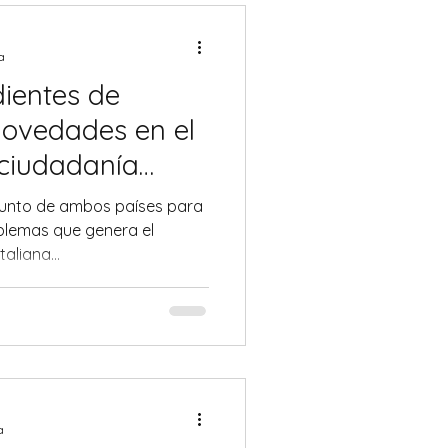
a
ientes de
 novedades en el
 ciudadanía
njunto de ambos países para
oblemas que genera el
aliana...
a