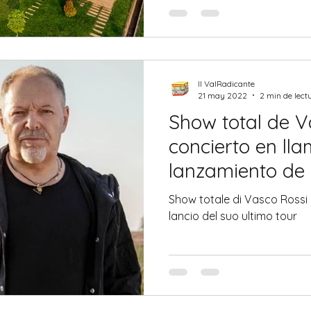
Il ValRadicante
21 may 2022
2 min de lect
Show total de V
concierto en ll
lanzamiento de 
Show totale di Vasco Rossi - concerto in fiamme per
lancio del suo ultimo tour