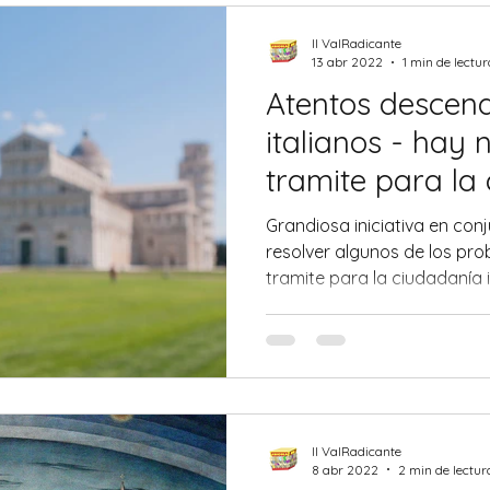
Il ValRadicante
13 abr 2022
1 min de lectur
Atentos descend
italianos - hay
tramite para la
italiana
Grandiosa iniciativa en co
resolver algunos de los pr
tramite para la ciudadanía it
Il ValRadicante
8 abr 2022
2 min de lectur