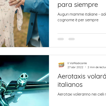
para siempre
Auguri mamme italiane - adesso anche il vostro
cognome è per sempre
Il ValRadicante
27 abr 2022
2 min de lectu
Aerotaxis volará
italianos
Aerotaxi voleranno nei cieli i