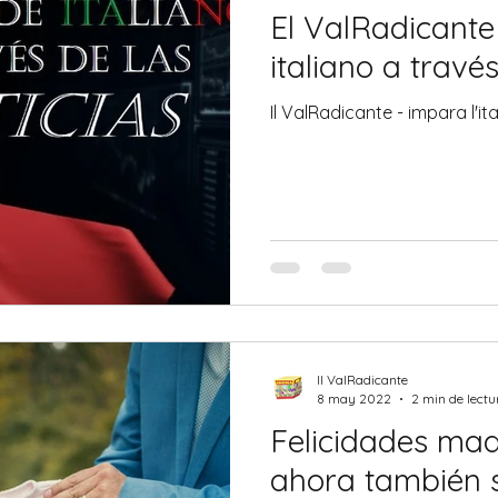
El ValRadicante
italiano a través
Il ValRadicante - impara l'it
Il ValRadicante
8 may 2022
2 min de lectu
Felicidades madr
ahora también s