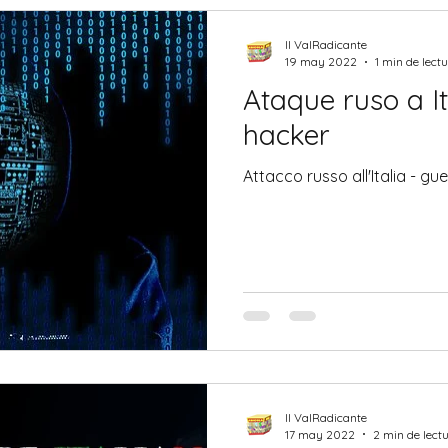
Il ValRadicante
19 may 2022
1 min de lect
Ataque ruso a It
hacker
Attacco russo all'Italia - gu
Il ValRadicante
17 may 2022
2 min de lect