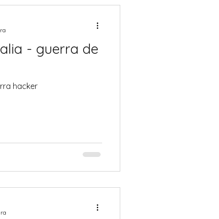
ura
alia - guerra de
erra hacker
ura