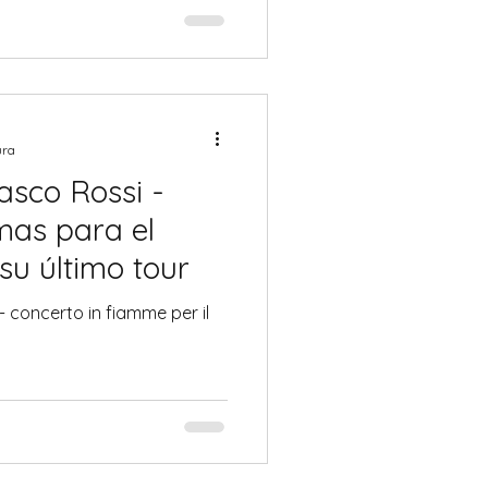
ura
asco Rossi -
amas para el
su último tour
 il