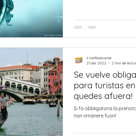
Il ValRadicante
21 abr 2022
2 min de lectu
Se vuelve obliga
para turistas en
quedes afuera!
Si fa obbligatoria la prenota
non rimanere fuori!