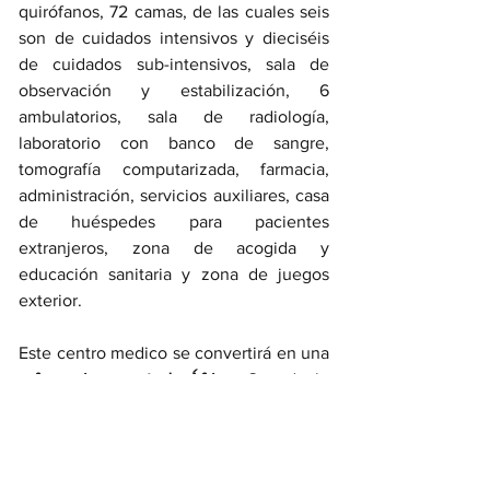
quirófanos, 72 camas, de las cuales seis 
son de cuidados intensivos y dieciséis 
de cuidados sub-intensivos, sala de 
observación y estabilización, 6 
ambulatorios, sala de radiología, 
laboratorio con banco de sangre, 
tomografía computarizada, farmacia, 
administración, servicios auxiliares, casa 
de huéspedes para pacientes 
extranjeros, zona de acogida y 
educación sanitaria y zona de juegos 
exterior. 
Este centro medico se convertirá en una 
referencia para toda África
. Cuando le 
preguntaron sobre el proyecto, 
Renzo 
Piano
 comentó el concepto detrás del 
hospital: "Construyo lugares de paz, 
donde las personas puedan estar juntas, 