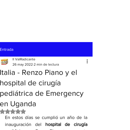
Entrada
Il ValRadicante
26 may 2022
2 min de lectura
Italia - Renzo Piano y el
hospital de cirugía
pediátrica de Emergency
en Uganda
Obtuvo NaN de 5 estrellas.
En estos días se cumplió un año de la 
inauguración del 
hospital de cirugía 