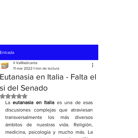
Entrada
Il ValRadicante
11 mar 2022
1 min de lectura
Eutanasia en Italia - Falta el
si del Senado
Obtuvo NaN de 5 estrellas.
La 
eutanasia en Italia 
es una de esas 
discusiones complejas que atraviesan 
transversalmente los más diversos 
ámbitos de nuestras vida. Religión, 
medicina, psicología y mucho más. La 