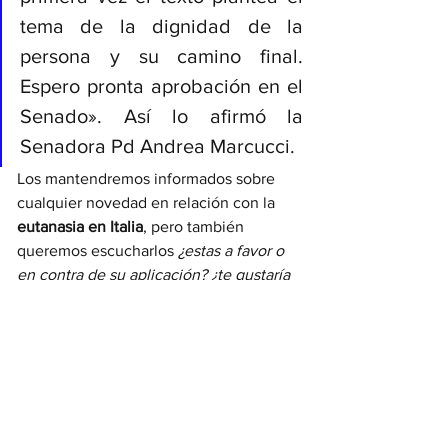
tema de la dignidad de la 
persona y su camino final. 
Espero pronta aprobación en el 
Senado». Así lo afirmó la 
Senadora Pd Andrea Marcucci.
Los mantendremos informados sobre 
cualquier novedad en relación con la 
eutanasia en Italia
, pero también 
queremos escucharlos 
¿estas a favor o 
en contra de su aplicación? ¿te gustaría 
que se implemente en tu país? 
¡Escribinos en los comentarios!
valledelleradici
ilvalradicante
Italia
politica
Roma
Montecitorio
CamaraDeDiputados
eutanasia
ProyectoDeLey
medicina
Il ValRadicante
Noticias desde Italia