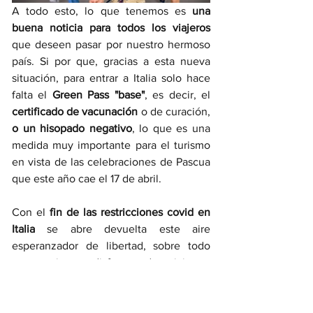
A todo esto, lo que tenemos es 
una 
buena noticia para todos los viajeros 
que deseen pasar por nuestro hermoso 
país. Si por que, gracias a esta nueva 
situación, para entrar a Italia solo hace 
falta el 
Green Pass "base"
, es decir, el 
certificado de vacunación 
o de curación, 
o un hisopado negativo
, lo que es una 
medida muy importante para el turismo 
en vista de las celebraciones de Pascua 
que este año cae el 17 de abril. 
Con el 
fin de las restricciones covid en 
Italia 
se abre devuelta este aire 
esperanzador de libertad, sobre todo 
para quienes disfrutan de viajar y 
conocer nuevos lugares y, por que no, 
escaparse algunos días en los hermosos 
paisajes mediterráneos
, pero esta vez, 