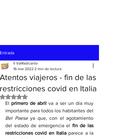
Entrada
Il ValRadicante
16 mar 2022
2 min de lectura
Atentos viajeros - fin de las
restricciones covid en Italia
Obtuvo NaN de 5 estrellas.
El 
primero de abril 
va a ser un día muy 
importante para todos los habitantes del 
Bel Paese 
ya que, con el agotamiento 
del estado de emergencia el 
fin de las 
restricciones covid en Italia 
parece a la 