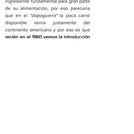
ingrediente fundamental para gran parte 
de su alimentación, por eso parecería 
que en el 
"dopoguerra"
 la poca carne 
disponible venia justamente del 
continente americano y por eso es que 
recién en el 1960 vemos la introducción 
del guanciale
 (la parte de la mejilla del 
cerdo). 
También se da el debate sobre la crema 
y otros ingredientes
 que, desde los 
años 90 fueron despereciendo para 
dejar paso a la receta 
"clásica" y actual
: 
el huevo (con una clara prevalencia de 
la yema), el queso 
pecorino 
y el  
guanciale con la adición más o menos 
abundante de pimienta.
Se que para un italiano leer esto puede 
doler, pero el deber de un periodista es 