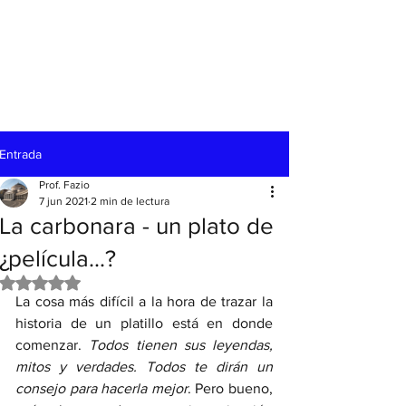
Entrada
Prof. Fazio
7 jun 2021
2 min de lectura
La carbonara - un plato de
¿película...?
Obtuvo NaN de 5 estrellas.
La cosa más difícil a la hora de trazar la 
historia de un platillo está en donde 
comenzar. 
Todos tienen sus leyendas, 
mitos y verdades. Todos te dirán un 
consejo para hacerla mejor
. Pero bueno, 