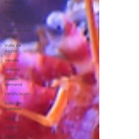
Piamonte
Sicilia
Toscana
Trentino-Alto
Adigio
Valle de
Aosta
Véneto
Umbría
Boletin
semanal
certificación
Isola dei
bambini
leggi
politica
Radici