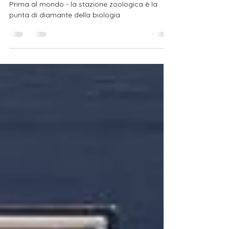
de lanza de la biología
Prima al mondo - la stazione zoologica è la
punta di diamante della biologia