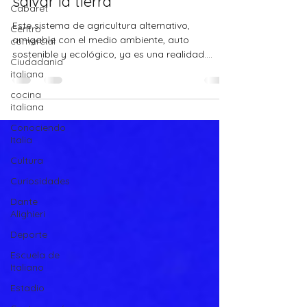
salvar la tierra
Cabaret
Este sistema de agricultura alternativo,
Centro
amigable con el medio ambiente, auto
comercial
sostenible y ecológico, ya es una realidad.
Ciudadania
Entonces descubra
italiana
cocina
italiana
Conociendo
Italia
Cultura
Curiosidades
Dante
Alighieri
Deporte
Escuela de
Italiano
Estadio