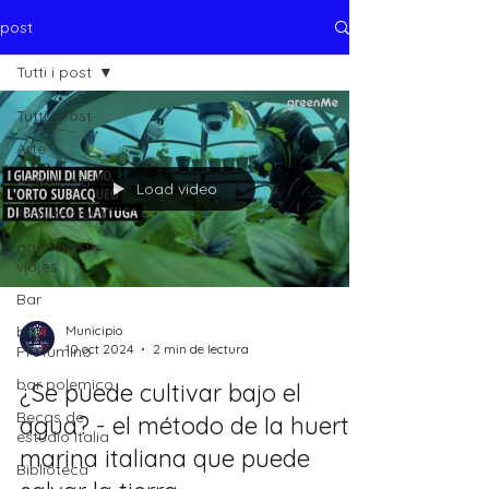
post
Tutti i post
Tutti i post
Arte
Astrología
Load video
Arquitectura
agencia de
viajes
Bar
bar
Municipio
10 oct 2024
2 min de lectura
Profumino
bar polemico
¿Se puede cultivar bajo el
Becas de
agua? - el método de la huerta
estudio Italia
marina italiana que puede
Biblioteca