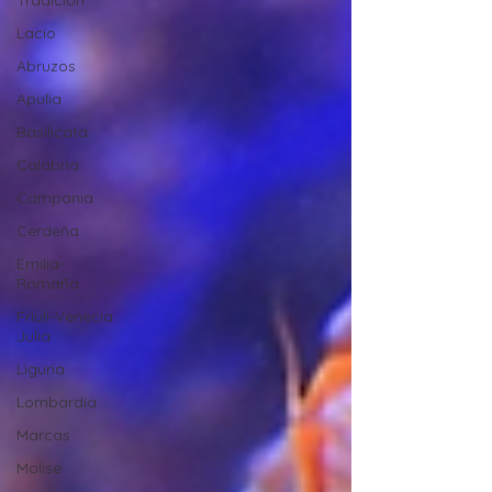
Tradición
Lacio
Abruzos
Apulia
Basilicata
Calabria
Campania
Cerdeña
Emilia-
Romaña
Friuli-Venecia
Julia
Liguria
Lombardía
Marcas
Molise