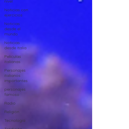
nivel
Noticias con
ejercicios
Noticias
desde el
mundo
Noticias
desde Italia
Peliculas
italianas
Personajes
italianos
importantes
personajes
famoso
Radio
Religión
Tecnologia